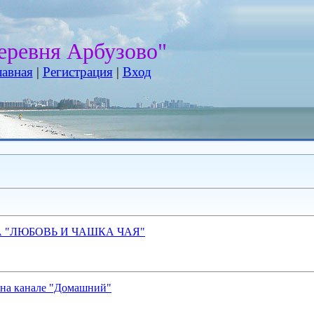
еревня Арбузово"
лавная
|
Регистрация
|
Вход
 "ЛЮБОВЬ И ЧАШКА ЧАЯ"
а канале "Домашний"