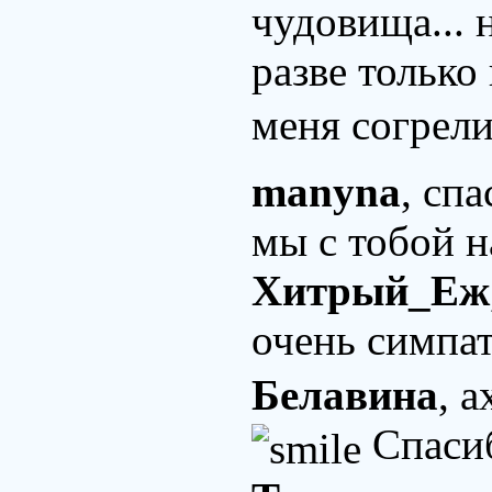
чудовища... н
разве только
меня согрели
manyna
, сп
мы с тобой н
Хитрый_Еж
очень симпа
Белавина
, 
Спасиб