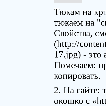
Тюкам на крт
тюкаем на "с
Свойства, см
(http://conten
17.jpg) - это
Помечаем; п
копировать.
2. На сайте:
окошко с «ht