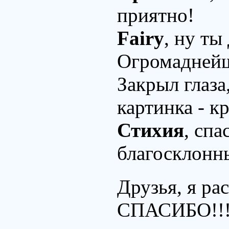
приятно!
Fairy
, ну ты
Огромаднейше
Закрыл глаза,
картинка - кр
Стихия
, спа
благосклон
Друзья, я ра
СПАСИБО!!