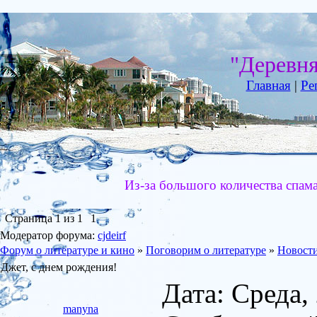
"Деревн
Главная
|
Ре
Из-за большого количества спам
Страница
1
из
1
1
Модератор форума:
cjdeirf
Форум о литературе и кино
»
Поговорим о литературе
»
Новости
Джет, с днем рождения!
Дата: Среда,
manyna