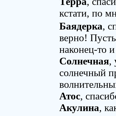
Терра
, спаси
кстати, по м
Баядерка
, 
верно! Пусть
наконец-то и
Солнечная
,
солнечный п
волнительный
Атос
, спасиб
Акулина
, к