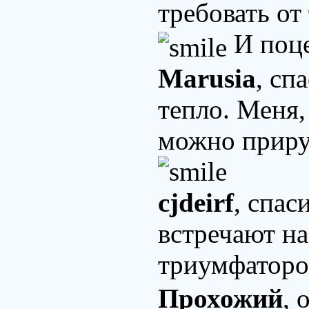
требовать от
И поце
Marusia
, сп
тепло. Меня,
можно приру
cjdeirf
, спас
встречают на
триумфатор
Прохожий
, 