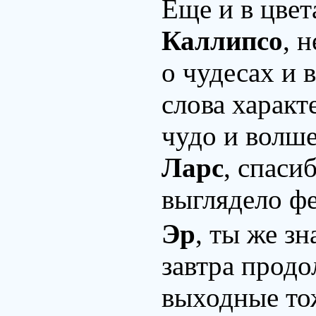
Еще и в цвет
Каллипсо
, 
о чудесах и 
слова характ
чудо и волше
Ларс
, спаси
выглядело ф
Эр
, ты же з
завтра продо
выходные тож