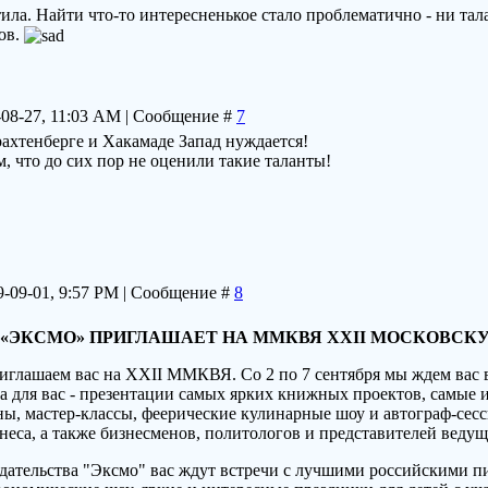
етила. Найти что-то интересненькое стало проблематично - ни т
ов.
9-08-27, 11:03 AM | Сообщение #
7
рахтенберге и Хакамаде Запад нуждается!
, что до сих пор не оценили такие таланты!
9-09-01, 9:57 PM | Сообщение #
8
 «ЭКСМО» ПРИГЛАШАЕТ НА ММКВЯ XXII МОСКОВ
риглашаем вас на XXII ММКВЯ. Со 2 по 7 сентября мы ждем вас
гда для вас - презентации самых ярких книжных проектов, самые
ы, мастер-классы, феерические кулинарные шоу и автограф-сесс
неса, а также бизнесменов, политологов и представителей веду
здательства "Эксмо" вас ждут встречи с лучшими российскими п