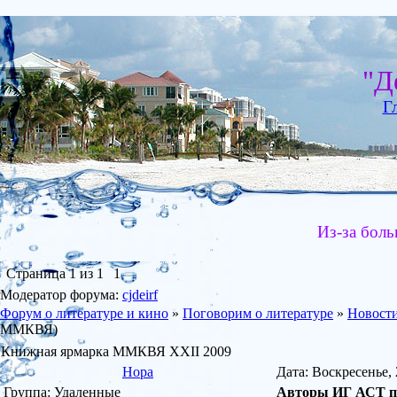
"Д
Г
Из-за боль
Страница
1
из
1
1
Модератор форума:
cjdeirf
Форум о литературе и кино
»
Поговорим о литературе
»
Новости
ММКВЯ)
Книжная ярмарка ММКВЯ XXII 2009
Нора
Дата: Воскресенье,
Группа: Удаленные
Авторы ИГ АСТ пр