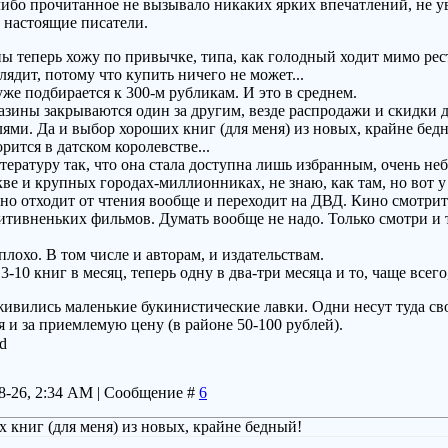
 либо прочитанное не вызывало никаких ярких впечатлений, не 
е настоящие писатели.
 теперь хожу по привычке, типа, как голодный ходит мимо ресто
лядит, потому что купить ничего не может...
же подбирается к 300-м рубликам. И это в среднем.
зины закрываются один за другим, везде распродажи и скидки 
ями. Да и выбор хороших книг (для меня) из новых, крайне бед
рится в датском королевстве...
тературу так, что она стала доступна лишь избранным, очень н
е и крупных городах-миллионниках, не знаю, как там, но вот у н
но отходит от чтения вообще и переходит на ДВД. Кино смотрит
тивненьких фильмов. Думать вообще не надо. Только смотри и т
плохо. В том числе и авторам, и издательствам.
-10 книг в месяц, теперь одну в два-три месяца и то, чаще всего
ивились маленькие букинистические лавки. Одни несут туда сво
я и за приемлемую цену (в районе 50-100 рублей).
08-26, 2:34 AM | Сообщение #
6
 книг (для меня) из новых, крайне бедный!