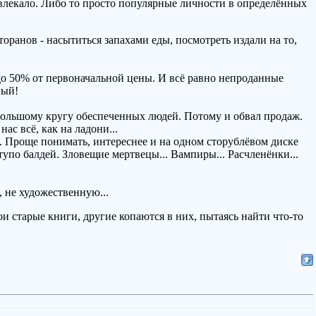
увлекало. Либо то просто популярные личности в определённых
ранов - насытиться запахами еды, посмотреть издали на то,
до 50% от первоначальной цены. И всё равно непроданные
ный!
ебольшому кругу обеспеченных людей. Потому и обвал продаж.
ас всё, как на ладони...
. Проще понимать, интереснее и на одном сторублёвом диске
упо балдей. Зловещие мертвецы... Вампиры... Расчленёнки...
, не художественную...
и старые книги, другие копаются в них, пытаясь найти что-то