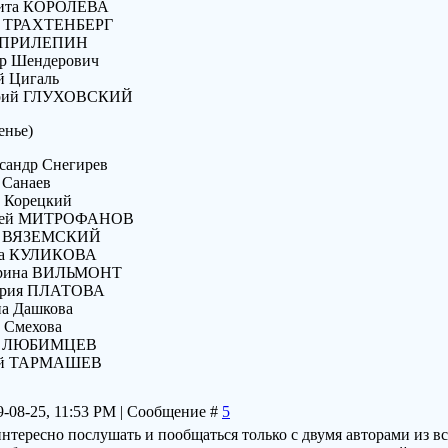
арита КОРОЛЕВА
ман ТРАХТЕНБЕРГ
ар ПРИЛЕПИН
тор Шендерович
ей Цигаль
итрий ГЛУХОВСКИЙ
енье)
ександр Снегирев
л Санаев
л Корецкий
ексей МИТРОФАНОВ
ий ВЯЗЕМСКИЙ
лина КУЛИКОВА
атерина ВИЛЬМОНТ
ктория ПЛАТОВА
на Дашкова
а Смехова
вел ЛЮБИМЦЕВ
ргей ТАРМАШЕВ
9-08-25, 11:53 PM | Сообщение #
5
нтересно послушать и пообщаться только с двумя авторами из вс