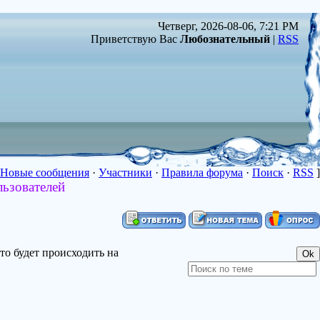
Четверг, 2026-08-06, 7:21 PM
Приветствую Вас
Любознательный
|
RSS
Новые сообщения
·
Участники
·
Правила форума
·
Поиск
·
RSS
]
льзователей
что будет происходить на