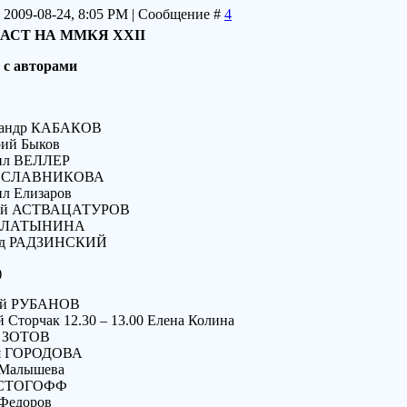
 2009-08-24, 8:05 PM | Сообщение #
4
АСТ НА ММКЯ XXII
 с авторами
ксандр КАБАКОВ
рий Быков
аил ВЕЛЛЕР
ьга СЛАВНИКОВА
ил Елизаров
дрей АСТВАЦАТУРОВ
лия ЛАТЫНИНА
вард РАДЗИНСКИЙ
)
рей РУБАНОВ
ей Сторчак 12.30 – 13.00 Елена Колина
рь ЗОТОВ
рия ГОРОДОВА
а Малышева
ья СТОГОФФ
 Федоров