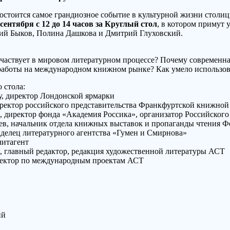
состоится самое грандиозное событие в культурной жизни стол
сентября с 12 до 14 часов за Круглый стол
, в котором примут 
ий Быков, Полина Дашкова и Дмитрий Глуховский.
частвует в мировом литературном процессе? Почему современна
работы на международном книжном рынке? Как умело использо
 стола:
у, директор Лондонской ярмарки
иректор российского представительства Франкфуртской книжной
, директор фонда «Академия Россика», организатор Российског
ев, начальник отдела книжных выставок и пропаганды чтения Ф
аделец литературного агентства «Гумен и Смирнова»
литагент
, главный редактор, редакция художественной литературы АСТ
ректор по международным проектам АСТ
ий