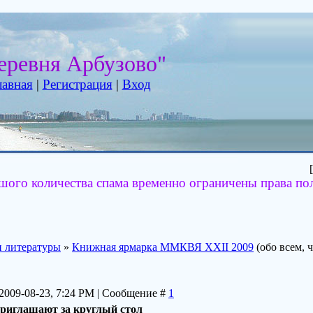
еревня Арбузово"
лавная
|
Регистрация
|
Вход
[
шого количества спама временно ограничены права по
 литературы
»
Книжная ярмарка ММКВЯ XXII 2009
(обо всем, 
 2009-08-23, 7:24 PM | Сообщение #
1
иглашают за круглый стол