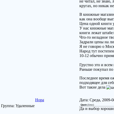
не читал, не знаю,
кругах, но никак н
В книжные магазины
как она вообще выг
Цена одной книги у
У нас книжные мага
книги лежат штабел
Что-то неладное тво
Задрали цены на ли
Я не говорю о Москв
Народ тут постепен
10-12 обычно прими
Грустно это и всем 
Раньше покупал по 3
Последнее время ож
подходящее для себ
Вот такие дела
Нора
Дата: Среда, 2009-
Группа: Удаленные
Quote
(
Атос
)
Да и выбор хороших