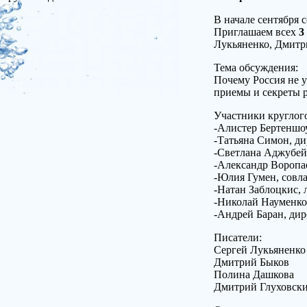
В начале сентября 
Приглашаем всех
3 
Лукьяненко, Дмитр
Тема обсуждения:
Почему Россия не у
приемы и секреты 
Участники круглого
-Алистер Бертеншо
-Татьяна Симон, д
-Светлана Аджубей
-Александр Воропа
-Юлия Гумен, совл
-Натан Заблоцкис, 
-Николай Науменко
-Андрей Баран, ди
Писатели:
Сергей Лукьяненко
Дмитрий Быков
Полина Дашкова
Дмитрий Глуховск