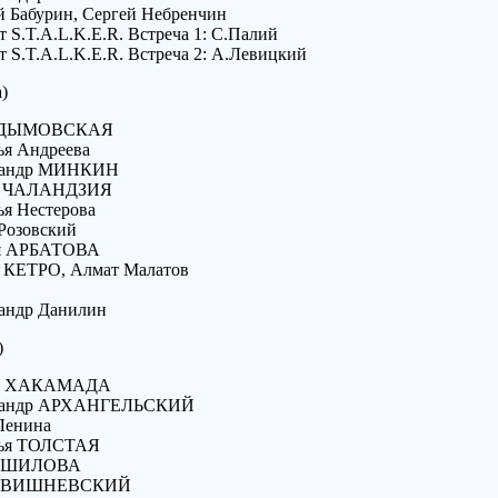
ей Бабурин, Сергей Небренчин
т S.T.A.L.K.E.R. Встреча 1: С.Палий
кт S.T.A.L.K.E.R. Встреча 2: А.Левицкий
)
ла ДЫМОВСКАЯ
лья Андреева
ександр МИНКИН
ери ЧАЛАНДЗИЯ
лья Нестерова
 Розовский
рия АРБАТОВА
та КЕТРО, Алмат Малатов
сандр Данилин
)
ина ХАКАМАДА
ександр АРХАНГЕЛЬСКИЙ
 Ленина
алья ТОЛСТАЯ
ия ШИЛОВА
нуш ВИШНЕВСКИЙ