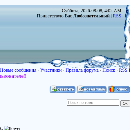
Суббота, 2026-08-08, 4:02 AM
Приветствую Вас
Любознательный
|
RSS
Новые сообщения
·
Участники
·
Правила форума
·
Поиск
·
RSS
]
льзователей
А.