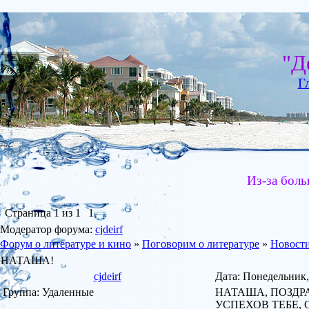
"Д
Г
Из-за боль
Страница
1
из
1
1
Модератор форума:
cjdeirf
Форум о литературе и кино
»
Поговорим о литературе
»
Новости
НАТАША!
cjdeirf
Дата: Понедельник,
Группа: Удаленные
НАТАША, ПОЗДР
УСПЕХОВ ТЕБЕ, 