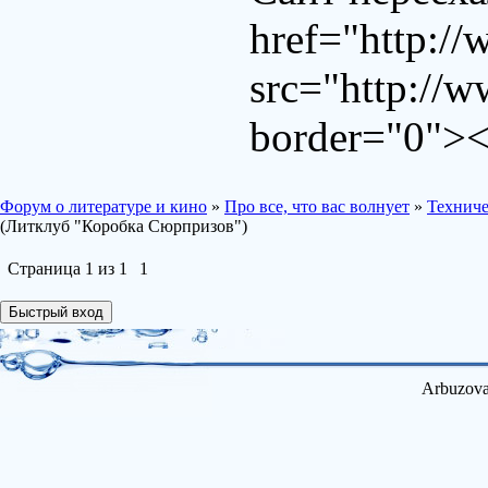
href="http://
src="http://w
border="0"><
Форум о литературе и кино
»
Про все, что вас волнует
»
Техниче
(Литклуб "Коробка Сюрпризов")
Страница
1
из
1
1
Arbuzova