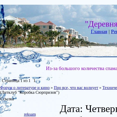
"Деревн
Главная
|
Ре
Из-за большого количества спам
Страница
1
из
1
1
Форум о литературе и кино
»
Про все, что вас волнует
»
Техниче
(Литклуб "Коробка Сюрпризов")
Ссылка
Дата: Четвер
reksam