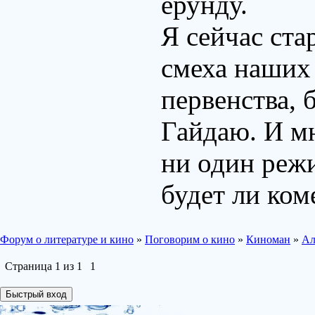
ерунду.
Я сейчас ста
смеха наших
первенства, 
Гайдаю. И мн
ни один режи
будет ли ком
Форум о литературе и кино
»
Поговорим о кино
»
Киноман
»
Ал
Страница
1
из
1
1