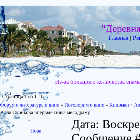
"Деревн
Главная
|
Ре
Из-за большого количества спам
Страница
1
из
1
1
Форум о литературе и кино
»
Поговорим о кино
»
Киноман
»
Ал
Алла Сурикова впервые сняла мелодраму
Дата: Воскре
Нора
Сообщение 