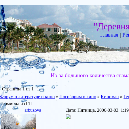
"Деревн
Главная
|
Ре
Из-за большого количества спам
Страница
1
из
1
1
Форум о литературе и кино
»
Поговорим о кино
»
Киноман
»
Ге
Гермиона из ГП
arbuzova
Дата: Пятница, 2006-03-03, 1: