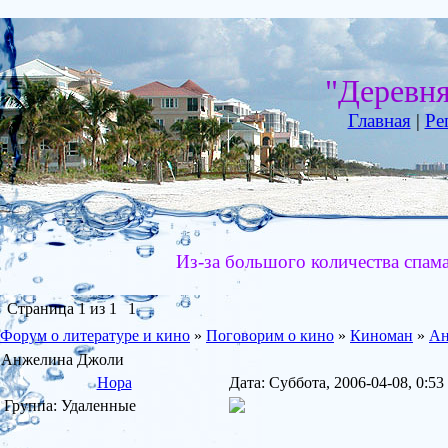
"Деревн
Главная
|
Ре
Из-за большого количества спам
Страница
1
из
1
1
Форум о литературе и кино
»
Поговорим о кино
»
Киноман
»
Ан
Анжелина Джоли
Нора
Дата: Суббота, 2006-04-08, 0:
Группа: Удаленные