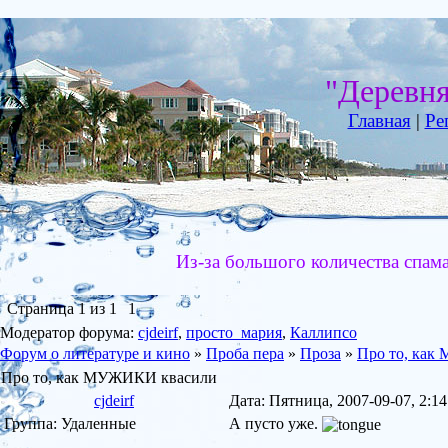
"Деревн
Главная
|
Ре
Из-за большого количества спам
Страница
1
из
1
1
Модератор форума:
cjdeirf
,
просто_мария
,
Каллипсо
Форум о литературе и кино
»
Проба пера
»
Проза
»
Про то, ка
Про то, как МУЖИКИ квасили
cjdeirf
Дата: Пятница, 2007-09-07, 2:
Группа: Удаленные
А пусто уже.