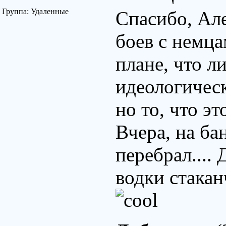
Группа: Удаленные
Спасибо, Але
боев с немца
плане, что ли
идеологическ
но то, что э
Вчера, на ба
перебрал....
водки стаканч