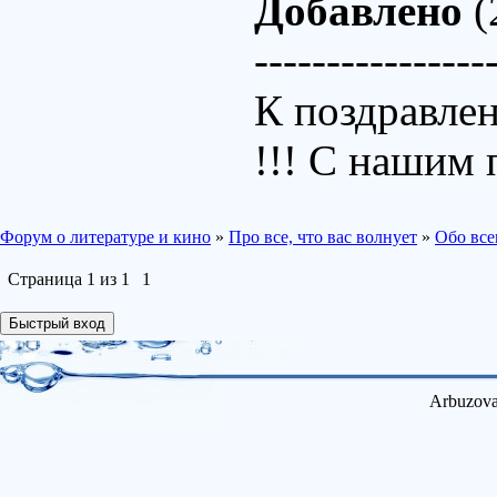
Добавлено
(
----------------
К поздравл
!!! С нашим 
Форум о литературе и кино
»
Про все, что вас волнует
»
Обо все
Страница
1
из
1
1
Arbuzova