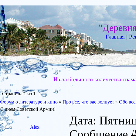
"Деревн
Главная
|
Ре
Из-за большого количества спам
Страница
1
из
1
1
Форум о литературе и кино
»
Про все, что вас волнует
»
Обо все
С днем Советской Армии!
Дата: Пятниц
Alex
Сообщение 