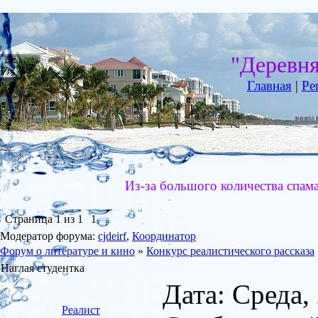
"Деревн
Главная
|
Ре
Из-за большого количества спам
Страница
1
из
1
1
Модератор форума:
cjdeirf
,
Координатор
Форум о литературе и кино
»
Конкурс реалистического рассказа
Наглая студентка
Дата: Среда,
Реалист