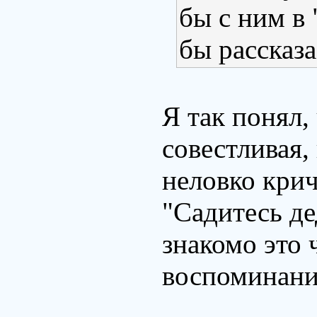
бы с ним в 
бы рассказа
Я так понял,
совестливая,
неловко крич
"Садитесь д
знакомо это 
воспоминан