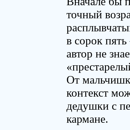
Вначале бы п
точный возра
расплывчаты
в сорок пять
автор не зна
«престарелы
От мальчишк
контекст мож
дедушки с п
кармане.