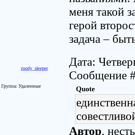
меня такой з
герой второс
задача – быт
Дата: Четверг
roody_sleeper
Сообщение 
Группа: Удаленные
Quote
единственна
совестлив
Автор
, нест