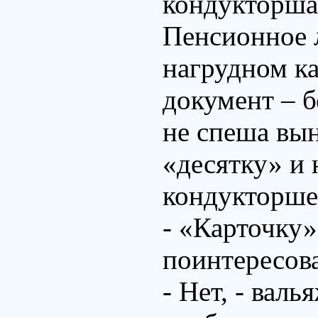
кондукторша
Пенсионное 
нагрудном ка
документ – б
не спеша вы
«десятку» и 
кондукторше
- «Карточку»
поинтересов
- Нет, - вал