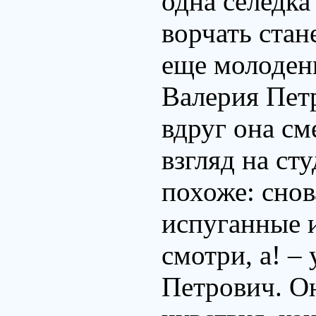
одна селедк
ворчать стане
еще молоден
Валерия Петр
вдруг она см
взгляд на ст
похоже: снов
испуганные и
смотри, а! –
Петрович. О