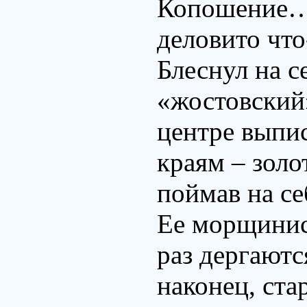
Копошение… 
деловито что
Блеснул на 
«жостовский
центре выпи
краям – золо
поймав на се
Ее морщинис
раз дергаютс
наконец, ста