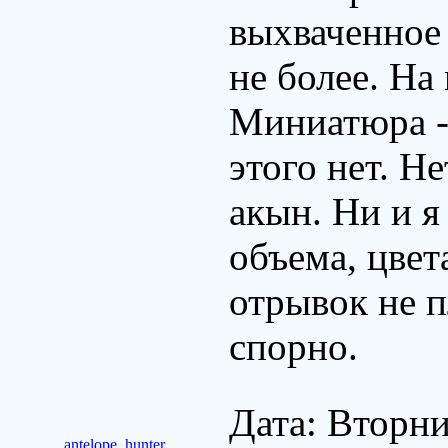
выхваченное
не более. На
Миниатюра - 
этого нет. Н
акын. Ни и я
объема, цвета
отрывок не п
спорно.
Дата: Вторни
antelope_hunter