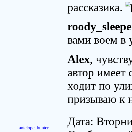
рассказика.
roody_sleepe
вами воем в
Alex
, чувств
автор имеет 
ходит по ули
призываю к 
Дата: Вторни
antelope_hunter