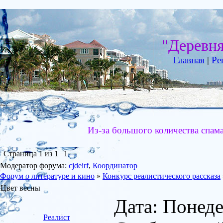
"Деревн
Главная
|
Ре
Из-за большого количества спам
Страница
1
из
1
1
Модератор форума:
cjdeirf
,
Координатор
Форум о литературе и кино
»
Конкурс реалистического рассказа
Цвет весны
Дата: Понеде
Реалист