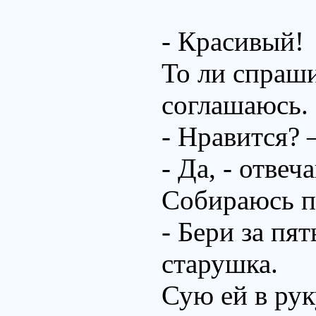
- Красивый!
То ли спраши
соглашаюсь.
- Нравится? 
- Да, - отвеч
Собираюсь п
- Бери за пят
старушка.
Сую ей в рук