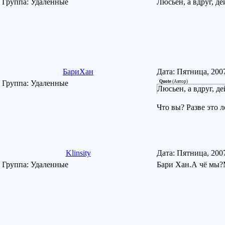
Группа: Удаленные
Люсьен, а вдруг, де
БариХан
Дата: Пятница, 200
Группа: Удаленные
Quote
(
Автор
)
Люсьен, а вдруг, де
Что вы? Разве это л
Klinsity
Дата: Пятница, 200
Группа: Удаленные
Бари Хан.А чё мы