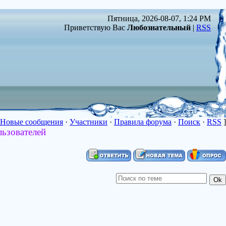
Пятница, 2026-08-07, 1:24 PM
Приветствую Вас
Любознательный
|
RSS
Новые сообщения
·
Участники
·
Правила форума
·
Поиск
·
RSS
]
льзователей