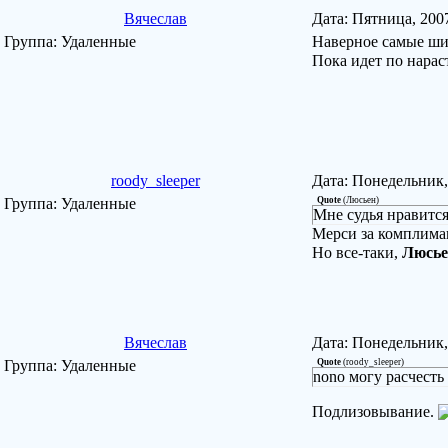
Вячеслав
Дата: Пятница, 200
Группа: Удаленные
Наверное самые шик
Пока идет по нара
roody_sleeper
Дата: Понедельник,
Группа: Удаленные
Quote
(
Люсьен
)
Мне судья нравится
Мерси за комплиман
Но все-таки,
Люсье
Вячеслав
Дата: Понедельник,
Группа: Удаленные
Quote
(
roody_sleeper
)
nono могу расчесть
Подлизовывание.