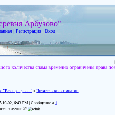
еревня Арбузово"
лавная
|
Регистрация
|
Вход
[
шого количества спама временно ограничены права по
 "Вся правда о..."
»
Читательские симпатии
7-10-02, 6:43 PM | Сообщение #
1
рассказ лучший?