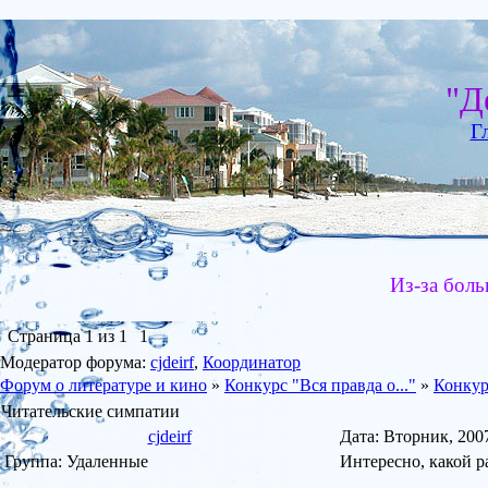
"Д
Г
Из-за боль
Страница
1
из
1
1
Модератор форума:
cjdeirf
,
Координатор
Форум о литературе и кино
»
Конкурс "Вся правда о..."
»
Конкурс
Читательские симпатии
cjdeirf
Дата: Вторник, 200
Группа: Удаленные
Интересно, какой 