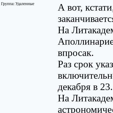
Группа: Удаленные
А вот, кстати
заканчиваетс
На Литакаде
Аполлинарие
впросак.
Раз срок указ
включительно
декабря в 23
На Литакаде
астрономичес