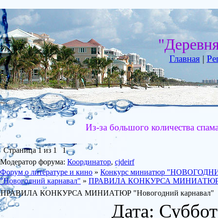
"Деревн
Главная
|
Ре
Из-за большого количества спам
Страница
1
из
1
1
Модератор форума:
Координатор
,
cjdeirf
Форум о литературе и кино
»
Конкурс миниатюр "НОВОГОД
"Новогодний карнавал"
»
ПРАВИЛА КОНКУРСА МИНИАТЮР "Н
ПРАВИЛА КОНКУРСА МИНИАТЮР "Новогодний карнавал"
Дата: Суббот