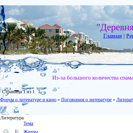
"Деревн
Главная
|
Ре
Из-за большого количества спам
Страница
1
из
1
1
Форум о литературе и кино
»
Поговорим о литературе
»
Литерат
Литература
Тема
Жанры