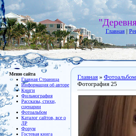
"Деревн
Главная
|
Ре
Меню сайта
Главная
»
Фотоальбом
Главная Страница
Фотография 25
Информация об авторе
Книги
Фильмография
Рассказы, стихи,
сценарии
Фотоальбом
Каталог сайтов, все о
ЛР
Форум
Гостевая книга