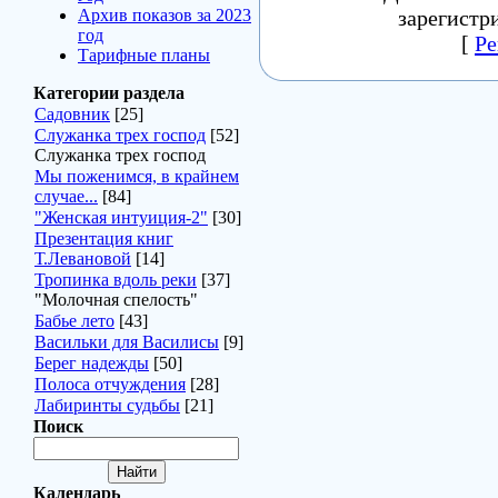
Архив показов за 2023
зарегистр
год
[
Ре
Тарифные планы
Категории раздела
Садовник
[25]
Служанка трех господ
[52]
Служанка трех господ
Мы поженимся, в крайнем
случае...
[84]
"Женская интуиция-2"
[30]
Презентация книг
Т.Левановой
[14]
Тропинка вдоль реки
[37]
"Молочная спелость"
Бабье лето
[43]
Васильки для Василисы
[9]
Берег надежды
[50]
Полоса отчуждения
[28]
Лабиринты судьбы
[21]
Поиск
Календарь