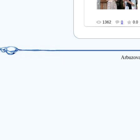
Нора
1362
0
0.0
Arbuzova