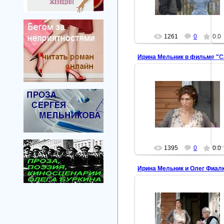
Нора
1261
0
0.0
2007-10-12
Нора
1395
0
0.0
Ирина Мельник и Олег Фиал
2007-10-12