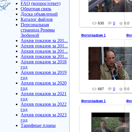
FAQ (вопрос/ответ)
arbuzova
Обратная связь
Доска объявлений
Каталог файлов
630
0
0.0
Персональная
страница Риммы
Зюбиной
Фотография 1
Фо
Архив показов за 201...
Архив показов за 201...
Архив показов за 201...
Архив показов за 201...
2011-06-06
Архив показов за 2018
х/ф "Садовник"
год
arbuzova
Архив показов за 2019
год
Архив показов за 2020
год
687
0
0.0
Архив показов за 2021
год
Фотография 1
Фо
Архив показов за 2022
год
Архив показов за 2023
год
Тарифные планы
2008-03-28