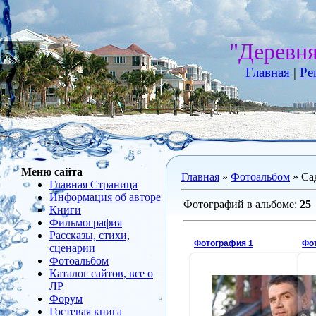
"Деревн
Главная
|
Ре
Меню сайта
Главная
»
Фотоальбом
» Са
Главная Страница
Информация об авторе
Фотографий в альбоме
:
25
Книги
Фильмография
Рассказы, стихи,
Фотография 1
Фо
сценарии
Фотоальбом
Каталог сайтов, все о
ЛР
2011-06-06
Форум
Гостевая книга
х/ф "Садовник"