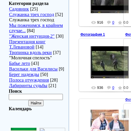
Нора
Категории раздела
Садовник
[25]
Служанка трех господ
[52]
Служанка трех господ
916
0
0.0
Мы поженимся, в крайнем
случае...
[84]
Фотография 1
Фо
"Женская интуиция-2"
[30]
Презентация книг
Т.Левановой
[14]
Тропинка вдоль реки
[37]
"Молочная спелость"
2008-03-28
Бабье лето
[43]
Нора
Васильки для Василисы
[9]
Берег надежды
[50]
Полоса отчуждения
[28]
Лабиринты судьбы
[21]
936
0
0.0
Поиск
Фо
Календарь
2007-10-18
Нора