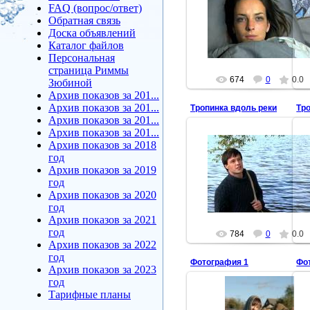
2012-02-09
FAQ (вопрос/ответ)
Обратная связь
Тропинка вдоль реки
Доска объявлений
arbuzova
Каталог файлов
Персональная
страница Риммы
674
0
0.0
Зюбиной
Архив показов за 201...
Архив показов за 201...
Тропинка вдоль реки
Тр
Архив показов за 201...
Архив показов за 201...
Архив показов за 2018
год
2012-02-09
Архив показов за 2019
Тропинка вдоль реки
год
arbuzova
Архив показов за 2020
год
Архив показов за 2021
год
784
0
0.0
Архив показов за 2022
год
Фотография 1
Фо
Архив показов за 2023
год
Тарифные планы
2011-11-22