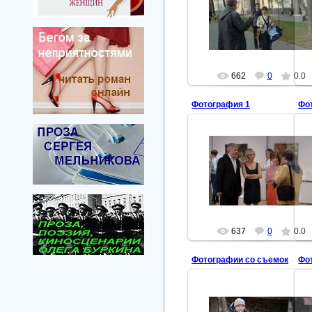
2011-11-22
Тропинка вдоль реки
arbuzova
662
0
0.0
Фотография 1
Фо
2011-11-22
Тропинка вдоль реки
arbuzova
637
0
0.0
Фотографии со съемок
Фо
2011-10-25