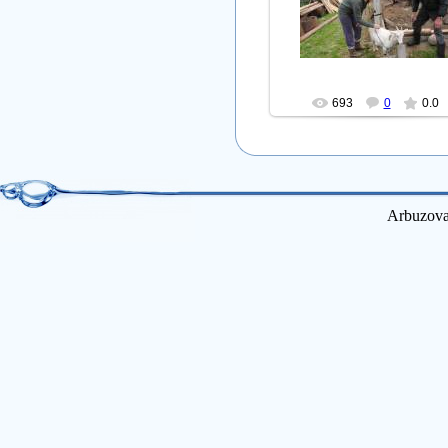
Тропинка вдоль реки
Елена Ручкина
arbuzova
693
0
0.0
Arbuzova