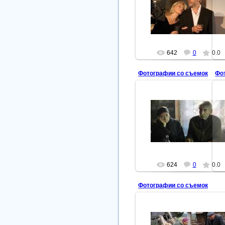
Тропинка вдоль реки
Юлия Рутберг, Игорь Штернб
arbuzova
642
0
0.0
Фотографии со съемок
Фо
2011-10-25
Тропинка вдоль реки
arbuzova
624
0
0.0
Фотографии со съемок
2011-10-25