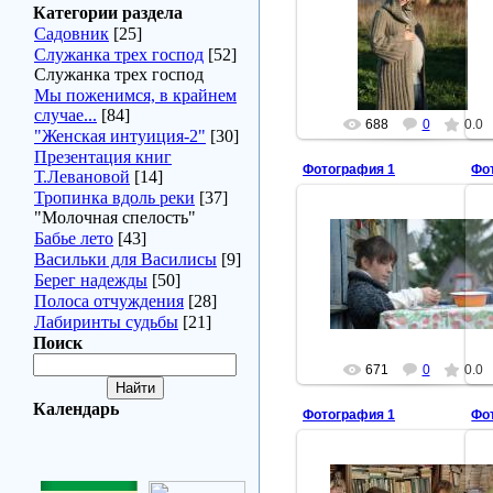
Категории раздела
Тропинка вдоль реки
Садовник
[25]
Анна Попова
Служанка трех господ
[52]
arbuzova
Служанка трех господ
Мы поженимся, в крайнем
случае...
[84]
688
0
0.0
"Женская интуиция-2"
[30]
Презентация книг
Фотография 1
Фо
Т.Левановой
[14]
Тропинка вдоль реки
[37]
"Молочная спелость"
Бабье лето
[43]
2011-11-22
Васильки для Василисы
[9]
Тропинка вдоль реки
Берег надежды
[50]
Анна Попова
Полоса отчуждения
[28]
arbuzova
Лабиринты судьбы
[21]
Поиск
671
0
0.0
Календарь
Фотография 1
Фо