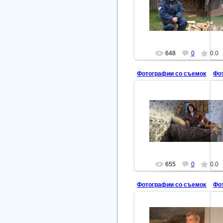
Тропинка вдоль реки
режиссер Игорь Штернбер
arbuzova
648
0
0.0
Фотографии со съемок
Фо
2011-10-25
Тропинка вдоль реки
arbuzova
655
0
0.0
Фотографии со съемок
Фо
2011-10-25