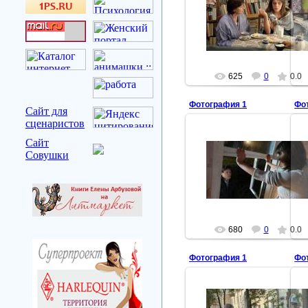
2011-11-22
Тропинка вдоль реки
arbuzova
625
0
0.0
Фотография 1
Фо
Сайт для
сценаристов
Сайт
2011-11-22
Совушки
Тропинка вдоль реки
Анна Попова, Дмитрий
Ратомский
arbuzova
680
0
0.0
Фотография 1
Фо