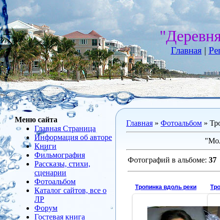
"Деревн
Главная
|
Ре
Меню сайта
Главная
»
Фотоальбом
» Тр
Главная Страница
Информация об авторе
"Мол
Книги
Фильмография
Фотографий в альбоме
:
37
Рассказы, стихи,
сценарии
Фотоальбом
Тропинка вдоль реки
Тр
Каталог сайтов, все о
ЛР
Форум
Гостевая книга