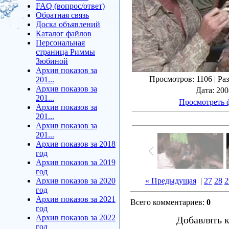
FAQ (вопрос/ответ)
Обратная связь
Доска объявлений
Каталог файлов
Персональная
страница Риммы
Зюбиной
Архив показов за
Просмотров
: 1106 |
Ра
201...
Архив показов за
Дата
: 20
201...
Просмотреть 
Архив показов за
201...
Архив показов за
201...
Архив показов за 2018
год
Архив показов за 2019
год
Архив показов за 2020
« Предыдущая
|
27
28
2
год
Архив показов за 2021
Всего комментариев
:
0
год
Архив показов за 2022
Добавлять 
год