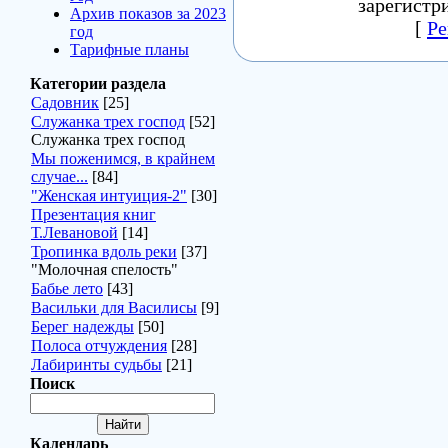
зарегистр
Архив показов за 2023
[
Ре
год
Тарифные планы
Категории раздела
Садовник
[25]
Служанка трех господ
[52]
Служанка трех господ
Мы поженимся, в крайнем
случае...
[84]
"Женская интуиция-2"
[30]
Презентация книг
Т.Левановой
[14]
Тропинка вдоль реки
[37]
"Молочная спелость"
Бабье лето
[43]
Васильки для Василисы
[9]
Берег надежды
[50]
Полоса отчуждения
[28]
Лабиринты судьбы
[21]
Поиск
Календарь