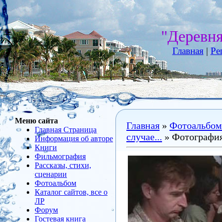
"Деревн
Главная
|
Ре
Меню сайта
Главная
»
Фотоальбом
Главная Страница
случае...
» Фотография
Информация об авторе
Книги
Фильмография
Рассказы, стихи,
сценарии
Фотоальбом
Каталог сайтов, все о
ЛР
Форум
Гостевая книга