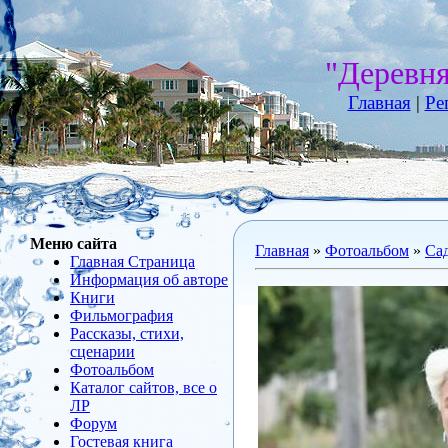
"Деревн
Главная
|
Ре
Меню сайта
Главная
»
Фотоальбом
»
Са
Главная Страница
Информация об авторе
Книги
Фильмография
Рассказы, стихи,
сценарии
Фотоальбом
Каталог сайтов, все о
ЛР
Форум
Гостевая книга