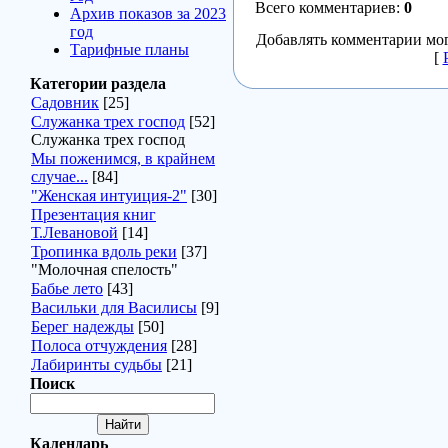
Всего комментариев
:
0
Архив показов за 2023
год
Добавлять комментарии мог
Тарифные планы
[
Категории раздела
Садовник
[25]
Служанка трех господ
[52]
Служанка трех господ
Мы поженимся, в крайнем
случае...
[84]
"Женская интуиция-2"
[30]
Презентация книг
Т.Левановой
[14]
Тропинка вдоль реки
[37]
"Молочная спелость"
Бабье лето
[43]
Васильки для Василисы
[9]
Берег надежды
[50]
Полоса отчуждения
[28]
Лабиринты судьбы
[21]
Поиск
Календарь