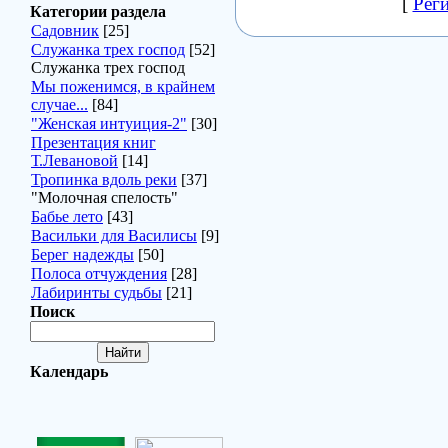
[
Рег
Категории раздела
Садовник
[25]
Служанка трех господ
[52]
Служанка трех господ
Мы поженимся, в крайнем
случае...
[84]
"Женская интуиция-2"
[30]
Презентация книг
Т.Левановой
[14]
Тропинка вдоль реки
[37]
"Молочная спелость"
Бабье лето
[43]
Васильки для Василисы
[9]
Берег надежды
[50]
Полоса отчуждения
[28]
Лабиринты судьбы
[21]
Поиск
Календарь