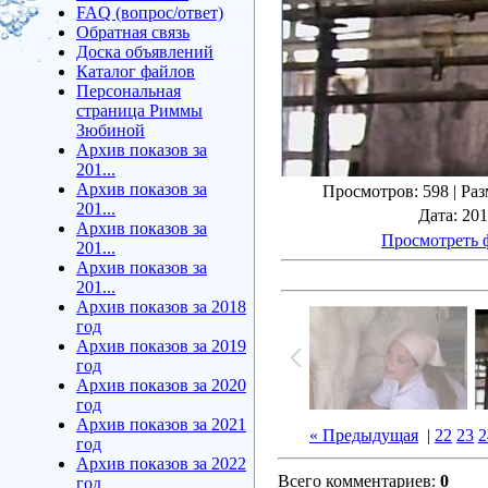
FAQ (вопрос/ответ)
Обратная связь
Доска объявлений
Каталог файлов
Персональная
страница Риммы
Зюбиной
Архив показов за
201...
Архив показов за
Просмотров
: 598 |
Раз
201...
Дата
: 20
Архив показов за
Просмотреть 
201...
Архив показов за
201...
Архив показов за 2018
год
Архив показов за 2019
год
Архив показов за 2020
год
Архив показов за 2021
« Предыдущая
|
22
23
2
год
Архив показов за 2022
Всего комментариев
:
0
год