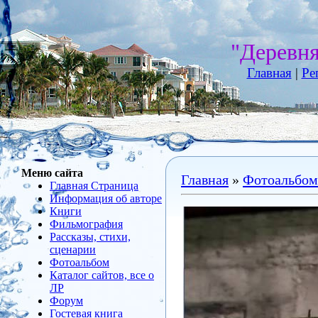
"Деревн
Главная
|
Ре
Меню сайта
Главная
»
Фотоальбом
Главная Страница
Информация об авторе
Книги
Фильмография
Рассказы, стихи,
сценарии
Фотоальбом
Каталог сайтов, все о
ЛР
Форум
Гостевая книга