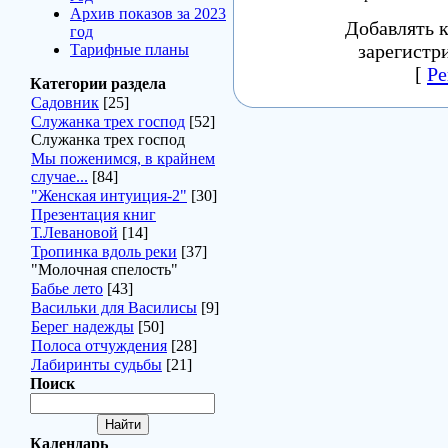
Архив показов за 2023
Добавлять 
год
зарегистр
Тарифные планы
[
Ре
Категории раздела
Садовник
[25]
Служанка трех господ
[52]
Служанка трех господ
Мы поженимся, в крайнем
случае...
[84]
"Женская интуиция-2"
[30]
Презентация книг
Т.Левановой
[14]
Тропинка вдоль реки
[37]
"Молочная спелость"
Бабье лето
[43]
Васильки для Василисы
[9]
Берег надежды
[50]
Полоса отчуждения
[28]
Лабиринты судьбы
[21]
Поиск
Календарь