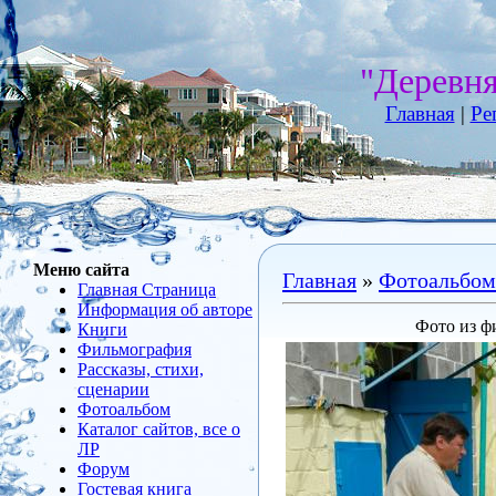
"Деревн
Главная
|
Ре
Меню сайта
Главная
»
Фотоальбом
Главная Страница
Информация об авторе
Фото из ф
Книги
Фильмография
Рассказы, стихи,
сценарии
Фотоальбом
Каталог сайтов, все о
ЛР
Форум
Гостевая книга