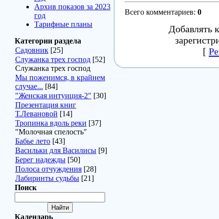
Архив показов за 2023
Всего комментариев
:
0
год
Тарифные планы
Добавлять 
зарегистр
Категории раздела
Садовник
[25]
[
Ре
Служанка трех господ
[52]
Служанка трех господ
Мы поженимся, в крайнем
случае...
[84]
"Женская интуиция-2"
[30]
Презентация книг
Т.Левановой
[14]
Тропинка вдоль реки
[37]
"Молочная спелость"
Бабье лето
[43]
Васильки для Василисы
[9]
Берег надежды
[50]
Полоса отчуждения
[28]
Лабиринты судьбы
[21]
Поиск
Календарь