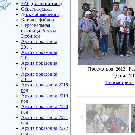
FAQ (вопрос/ответ)
Обратная связь
Доска объявлений
Каталог файлов
Персональная
страница Риммы
Зюбиной
Архив показов за
201...
Архив показов за
201...
Архив показов за
201...
Просмотров
: 2613 |
Ра
Архив показов за
Дата
: 20
201...
Просмотреть 
Архив показов за 2018
год
Архив показов за 2019
год
Архив показов за 2020
год
Архив показов за 2021
год
Архив показов за 2022
год