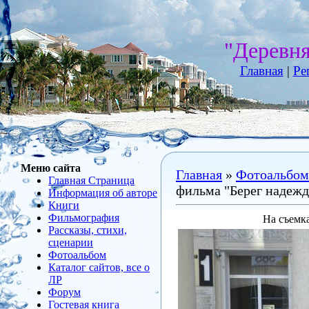
"Деревн
Главная
|
Ре
Меню сайта
Главная
»
Фотоальбом
Главная Страница
фильма "Берег надеж
Информация об авторе
Книги
Фильмография
На съемк
Рассказы, стихи,
сценарии
Фотоальбом
Каталог сайтов, все о
ЛР
Форум
Гостевая книга