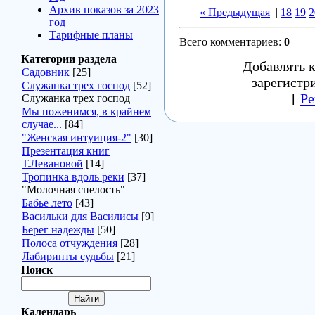
Архив показов за 2023
« Предыдущая
|
18
19
2
год
Тарифные планы
Всего комментариев
:
0
Категории раздела
Добавлять 
Садовник
[25]
зарегистр
Служанка трех господ
[52]
[
Ре
Служанка трех господ
Мы поженимся, в крайнем
случае...
[84]
"Женская интуиция-2"
[30]
Презентация книг
Т.Левановой
[14]
Тропинка вдоль реки
[37]
"Молочная спелость"
Бабье лето
[43]
Васильки для Василисы
[9]
Берег надежды
[50]
Полоса отчуждения
[28]
Лабиринты судьбы
[21]
Поиск
Календарь