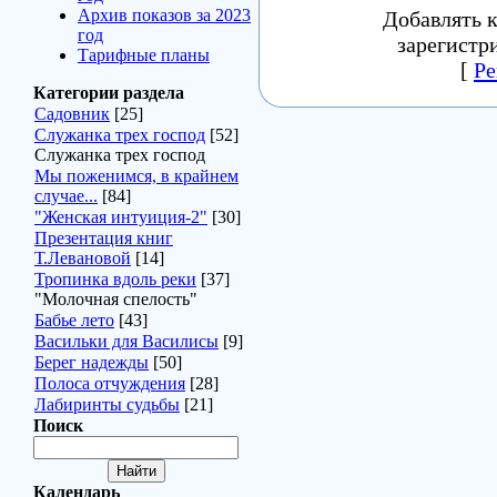
Архив показов за 2023
Добавлять 
год
зарегистр
Тарифные планы
[
Ре
Категории раздела
Садовник
[25]
Служанка трех господ
[52]
Служанка трех господ
Мы поженимся, в крайнем
случае...
[84]
"Женская интуиция-2"
[30]
Презентация книг
Т.Левановой
[14]
Тропинка вдоль реки
[37]
"Молочная спелость"
Бабье лето
[43]
Васильки для Василисы
[9]
Берег надежды
[50]
Полоса отчуждения
[28]
Лабиринты судьбы
[21]
Поиск
Календарь