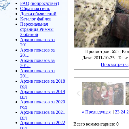
FAQ (вопрос/ответ)
Обратная связь
Доска объявлений
Каталог файлов
Персональная
страница Риммы
Зюбиной
Архив показов за
201...
Архив показов за
Просмотров
: 655 |
Раз
201...
Дата
: 2011-10-25 |
Теги
Архив показов за
Просмотреть 
201...
Архив показов за
201...
Архив показов за 2018
год
Архив показов за 2019
год
Архив показов за 2020
год
« Предыдущая
|
23
24
2
Архив показов за 2021
год
Архив показов за 2022
Всего комментариев
:
0
год