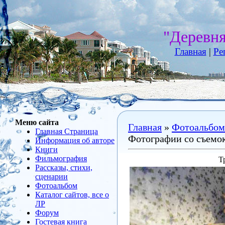
"Деревн
Главная
|
Ре
Меню сайта
Главная
»
Фотоальбом
Главная Страница
Фотографии со съемо
Информация об авторе
Книги
Фильмография
Т
Рассказы, стихи,
сценарии
Фотоальбом
Каталог сайтов, все о
ЛР
Форум
Гостевая книга