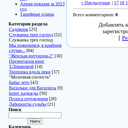
« Предыдущая
|
17
18
1
Архив показов за 2023
год
Тарифные планы
Всего комментариев
:
0
Категории раздела
Добавлять 
Садовник
[25]
зарегистр
Служанка трех господ
[52]
[
Ре
Служанка трех господ
Мы поженимся, в крайнем
случае...
[84]
"Женская интуиция-2"
[30]
Презентация книг
Т.Левановой
[14]
Тропинка вдоль реки
[37]
"Молочная спелость"
Бабье лето
[43]
Васильки для Василисы
[9]
Берег надежды
[50]
Полоса отчуждения
[28]
Лабиринты судьбы
[21]
Поиск
Календарь