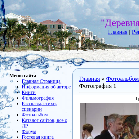
"Деревн
Главная
|
Ре
Меню сайта
Главная
»
Фотоальбом
Главная Страница
Фотография 1
Информация об авторе
Книги
Фильмография
Т
Рассказы, стихи,
сценарии
Фотоальбом
Каталог сайтов, все о
ЛР
Форум
Гостевая книга