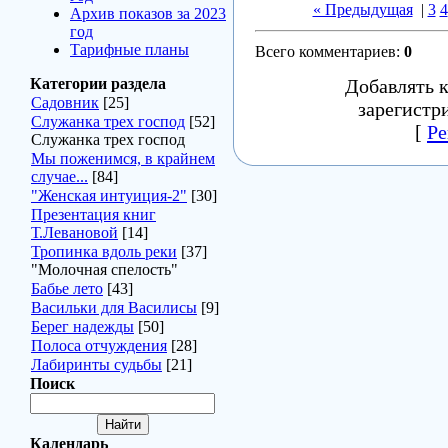
« Предыдущая
|
3
4
Архив показов за 2023
год
Тарифные планы
Всего комментариев
:
0
Категории раздела
Добавлять 
Садовник
[25]
зарегистр
Служанка трех господ
[52]
[
Ре
Служанка трех господ
Мы поженимся, в крайнем
случае...
[84]
"Женская интуиция-2"
[30]
Презентация книг
Т.Левановой
[14]
Тропинка вдоль реки
[37]
"Молочная спелость"
Бабье лето
[43]
Васильки для Василисы
[9]
Берег надежды
[50]
Полоса отчуждения
[28]
Лабиринты судьбы
[21]
Поиск
Календарь