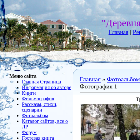
"Деревн
Главная
|
Ре
Меню сайта
Главная
»
Фотоальбом
Главная Страница
Фотография 1
Информация об авторе
Книги
Фильмография
Т
Рассказы, стихи,
сценарии
Фотоальбом
Каталог сайтов, все о
ЛР
Форум
Гостевая книга