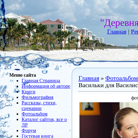
"Деревн
Главная
|
Ре
Меню сайта
Главная
»
Фотоальбом
Главная Страница
Васильки для Васили
Информация об авторе
Книги
Фильмография
фо
Рассказы, стихи,
сценарии
Фотоальбом
Каталог сайтов, все о
ЛР
Форум
Гостевая книга