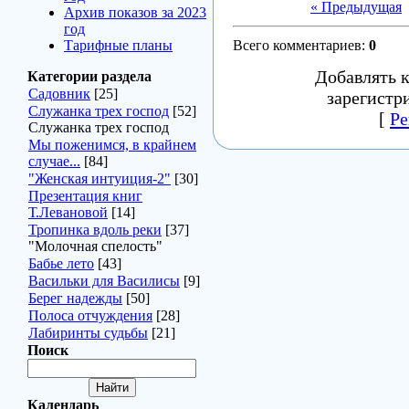
« Предыдущая
Архив показов за 2023
год
Тарифные планы
Всего комментариев
:
0
Добавлять 
Категории раздела
Садовник
[25]
зарегистр
Служанка трех господ
[52]
[
Ре
Служанка трех господ
Мы поженимся, в крайнем
случае...
[84]
"Женская интуиция-2"
[30]
Презентация книг
Т.Левановой
[14]
Тропинка вдоль реки
[37]
"Молочная спелость"
Бабье лето
[43]
Васильки для Василисы
[9]
Берег надежды
[50]
Полоса отчуждения
[28]
Лабиринты судьбы
[21]
Поиск
Календарь