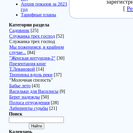
зарегистр
Архив показов за 2023
[
Ре
год
Тарифные планы
Категории раздела
Садовник
[25]
Служанка трех господ
[52]
Служанка трех господ
Мы поженимся, в крайнем
случае...
[84]
"Женская интуиция-2"
[30]
Презентация книг
Т.Левановой
[14]
Тропинка вдоль реки
[37]
"Молочная спелость"
Бабье лето
[43]
Васильки для Василисы
[9]
Берег надежды
[50]
Полоса отчуждения
[28]
Лабиринты судьбы
[21]
Поиск
Календарь