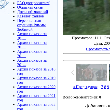
FAQ (вопрос/ответ)
Обратная связь
Доска объявлений
Каталог файлов
Персональная
страница Риммы
Зюбиной
Архив показов за
Просмотров
: 1111 |
Ра
201...
Архив показов за
Дата
: 20
201...
Просмотреть 
Архив показов за
201...
Архив показов за
201...
Архив показов за 2018
год
Архив показов за 2019
год
Архив показов за 2020
« Предыдущая
|
7
8
9
год
Архив показов за 2021
Всего комментариев
:
0
год
Архив показов за 2022
Добавлять 
год