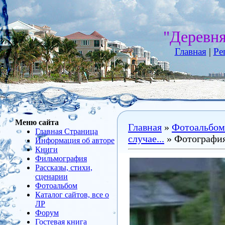
"Деревн
Главная
|
Ре
Меню сайта
Главная
»
Фотоальбом
Главная Страница
случае...
» Фотография
Информация об авторе
Книги
Фильмография
Рассказы, стихи,
сценарии
Фотоальбом
Каталог сайтов, все о
ЛР
Форум
Гостевая книга