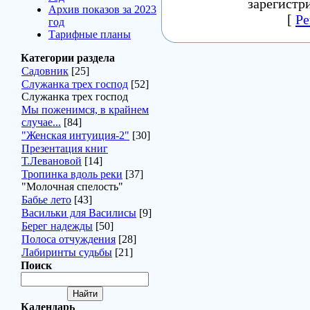
зарегистр
Архив показов за 2023
[
Ре
год
Тарифные планы
Категории раздела
Садовник
[25]
Служанка трех господ
[52]
Служанка трех господ
Мы поженимся, в крайнем
случае...
[84]
"Женская интуиция-2"
[30]
Презентация книг
Т.Левановой
[14]
Тропинка вдоль реки
[37]
"Молочная спелость"
Бабье лето
[43]
Васильки для Василисы
[9]
Берег надежды
[50]
Полоса отчуждения
[28]
Лабиринты судьбы
[21]
Поиск
Календарь