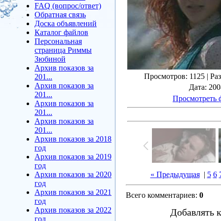
FAQ (вопрос/ответ)
Обратная связь
Доска объявлений
Каталог файлов
Персональная
страница Риммы
Зюбиной
Архив показов за
Просмотров
: 1125 |
Ра
201...
Архив показов за
Дата
: 20
201...
Просмотреть 
Архив показов за
201...
Архив показов за
201...
Архив показов за 2018
год
Архив показов за 2019
год
Архив показов за 2020
« Предыдущая
|
5
6
год
Архив показов за 2021
Всего комментариев
:
0
год
Архив показов за 2022
Добавлять 
год