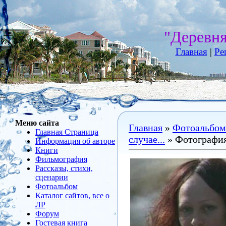
"Деревн
Главная
|
Ре
Меню сайта
Главная
»
Фотоальбом
Главная Страница
случае...
» Фотография
Информация об авторе
Книги
Фильмография
Рассказы, стихи,
сценарии
Фотоальбом
Каталог сайтов, все о
ЛР
Форум
Гостевая книга