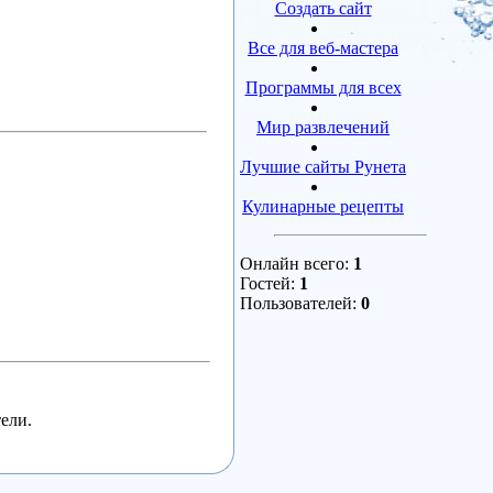
Создать сайт
Все для веб-мастера
Программы для всех
Мир развлечений
Лучшие сайты Рунета
Кулинарные рецепты
Онлайн всего:
1
Гостей:
1
Пользователей:
0
ели.