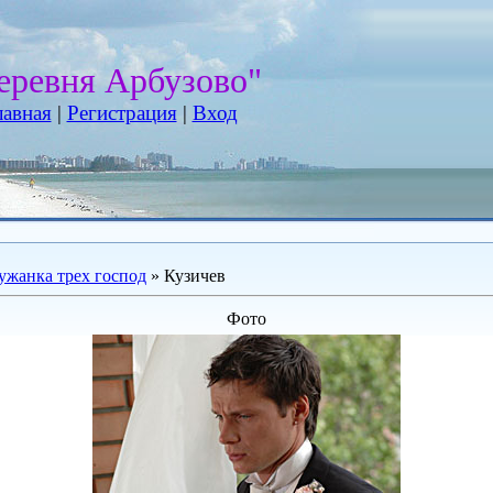
еревня Арбузово"
лавная
|
Регистрация
|
Вход
ужанка трех господ
» Кузичев
Фото