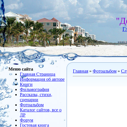
"Д
Г
Меню сайта
Главная
»
Фотоальбом
»
Сл
Главная Страница
Информация об авторе
Книги
Фильмография
Рассказы, стихи,
сценарии
Фотоальбом
Каталог сайтов, все о
ЛР
Форум
Гостевая книга