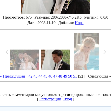
Просмотров
: 675 |
Размеры
: 280x200px/46.2Kb |
Рейтинг
: 0.0/0
Дата
: 2008-11-19 |
Добавил
:
Нора
« Предыдущая
|
42
43
44
45
46
47
48
49
50
51
[
52
] |
Следующая »
авлять комментарии могут только зарегистрированные пользоват
[
Регистрация
|
Вход
]