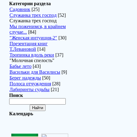
Категории раздела
Садовник
[25]
Служанка трех господ
[52]
Служанка трех господ
Мы поженимся, в крайнем
случае...
[84]
"Женская интуиция-2"
[30]
Презентация книг
Т.Левановой
[14]
Тропинка вдоль реки
[37]
"Молочная спелость"
Бабье лето
[43]
Васильки для Василисы
[9]
Берег надежды
[50]
Полоса отчуждения
[28]
Лабиринты судьбы
[21]
Поиск
Календарь