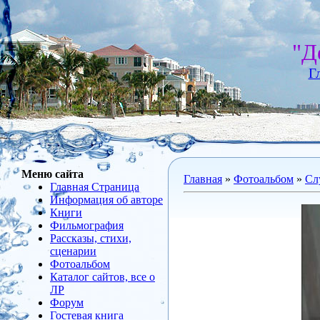
"Д
Г
Меню сайта
Главная
»
Фотоальбом
»
Сл
Главная Страница
Информация об авторе
Книги
Фильмография
Рассказы, стихи,
сценарии
Фотоальбом
Каталог сайтов, все о
ЛР
Форум
Гостевая книга