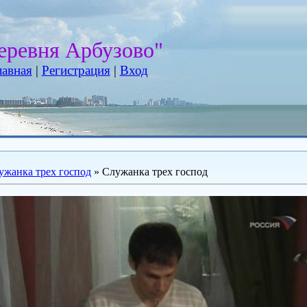
еревня Арбузово"
лавная
|
Регистрация
|
Вход
ужанка трех господ
» Служанка трех господ