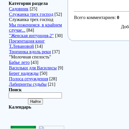
Категории раздела
Садовник
[25]
Служанка трех господ
[52]
Всего комментариев
:
0
Служанка трех господ
Мы поженимся, в крайнем
Доб
случае...
[84]
"Женская интуиция-2"
[30]
Презентация книг
Т.Левановой
[14]
Тропинка вдоль реки
[37]
"Молочная спелость"
Бабье лето
[43]
Васильки для Василисы
[9]
Берег надежды
[50]
Полоса отчуждения
[28]
Лабиринты судьбы
[21]
Поиск
Календарь