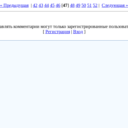
« Предыдущая
|
42
43
44
45
46
[
47
]
48
49
50
51
52
|
Следующая »
авлять комментарии могут только зарегистрированные пользоват
[
Регистрация
|
Вход
]