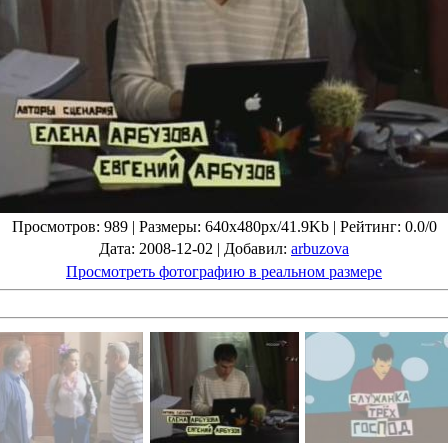
Просмотров
: 989 |
Размеры
: 640x480px/41.9Kb |
Рейтинг
: 0.0/0
Дата
: 2008-12-02 |
Добавил
:
arbuzova
Просмотреть фотографию в реальном размере