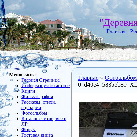
"Деревн
Главная
|
Ре
Меню сайта
Главная
»
Фотоальбом
Главная Страница
0_d40c4_583b5b80_X
Информация об авторе
Книги
Фильмография
Рассказы, стихи,
сценарии
Фотоальбом
Каталог сайтов, все о
ЛР
Форум
Гостевая книга