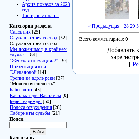
Архив показов за 2023
год
Тарифные планы
Категории раздела
« Предыдущая
|
28
29
3
Садовник
[25]
Служанка трех господ
[52]
Всего комментариев
:
0
Служанка трех господ
Добавлять 
Мы поженимся, в крайнем
случае...
[84]
зарегистр
"Женская интуиция-2"
[30]
[
Ре
Презентация книг
Т.Левановой
[14]
Тропинка вдоль реки
[37]
"Молочная спелость"
Бабье лето
[43]
Васильки для Василисы
[9]
Берег надежды
[50]
Полоса отчуждения
[28]
Лабиринты судьбы
[21]
Поиск
Календарь