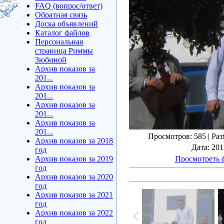
FAQ (вопрос/ответ)
Обратная связь
Доска объявлений
Каталог файлов
Персональная
страница Риммы
Зюбиной
Архив показов за
201...
Архив показов за
201...
Архив показов за
201...
Архив показов за
201...
Просмотров
: 585 |
Раз
Архив показов за 2018
Дата
: 20
год
Архив показов за 2019
Просмотреть 
год
Архив показов за 2020
год
Архив показов за 2021
год
Архив показов за 2022
год