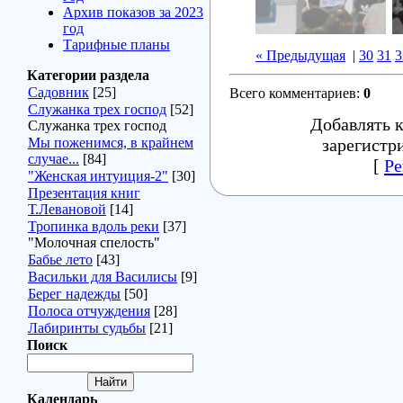
Архив показов за 2023
год
Тарифные планы
« Предыдущая
|
30
31
3
Категории раздела
Садовник
[25]
Всего комментариев
:
0
Служанка трех господ
[52]
Добавлять 
Служанка трех господ
Мы поженимся, в крайнем
зарегистр
случае...
[84]
[
Ре
"Женская интуиция-2"
[30]
Презентация книг
Т.Левановой
[14]
Тропинка вдоль реки
[37]
"Молочная спелость"
Бабье лето
[43]
Васильки для Василисы
[9]
Берег надежды
[50]
Полоса отчуждения
[28]
Лабиринты судьбы
[21]
Поиск
Календарь