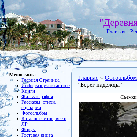
"Деревн
Главная
|
Ре
Меню сайта
Главная
»
Фотоальбом
Главная Страница
"Берег надежды"
Информация об авторе
Книги
Фильмография
Съемки
Рассказы, стихи,
сценарии
Фотоальбом
Каталог сайтов, все о
ЛР
Форум
Гостевая книга