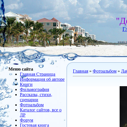
"Д
Г
Меню сайта
Главная
»
Фотоальбом
»
Ла
Главная Страница
Информация об авторе
Книги
Фильмография
Рассказы, стихи,
сценарии
Фотоальбом
Каталог сайтов, все о
ЛР
Форум
Гостевая книга