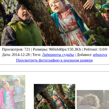
Просмотров
: 721 |
Размеры
: 960x640px/150.3Kb |
Рейтинг
: 0.0/0
Дата
: 2014-12-28 |
Теги
:
Лабиринты судьбы
|
Добавил
:
arbuzova
Просмотреть фотографию в реальном размере