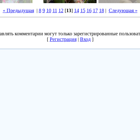
« Предыдущая
|
8
9
10
11
12
[
13
]
14
15
16
17
18
|
Следующая »
авлять комментарии могут только зарегистрированные пользоват
[
Регистрация
|
Вход
]