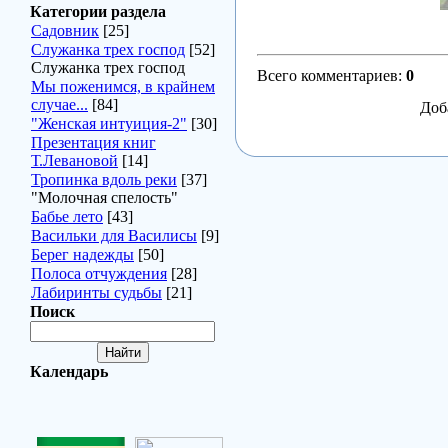
Категории раздела
Садовник
[25]
Служанка трех господ
[52]
Служанка трех господ
Всего комментариев
:
0
Мы поженимся, в крайнем
случае...
[84]
Доб
"Женская интуиция-2"
[30]
Презентация книг
Т.Левановой
[14]
Тропинка вдоль реки
[37]
"Молочная спелость"
Бабье лето
[43]
Васильки для Василисы
[9]
Берег надежды
[50]
Полоса отчуждения
[28]
Лабиринты судьбы
[21]
Поиск
Календарь