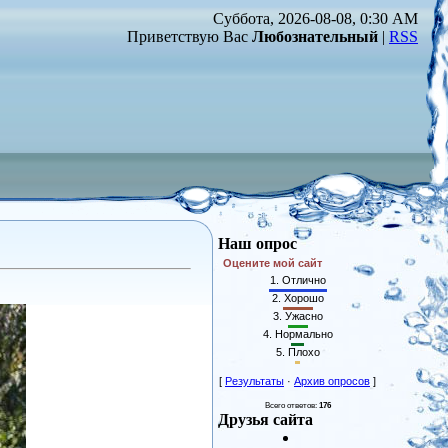
Суббота, 2026-08-08, 0:30 AM
Приветствую Вас
Любознательный
|
RSS
Наш опрос
Оцените мой сайт
1.
Отлично
2.
Хорошо
3.
Ужасно
4.
Нормально
5.
Плохо
[
Результаты
·
Архив опросов
]
Всего ответов:
176
Друзья сайта