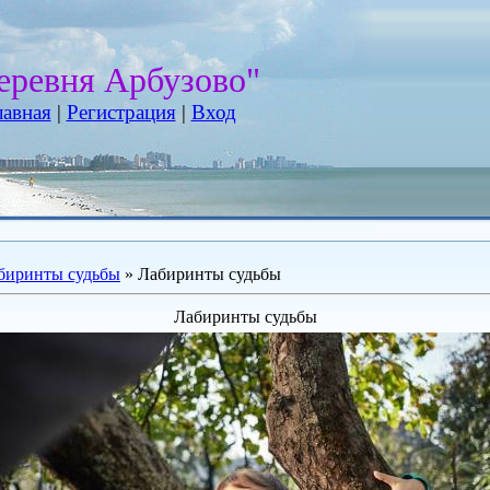
еревня Арбузово"
лавная
|
Регистрация
|
Вход
биринты судьбы
» Лабиринты судьбы
Лабиринты судьбы