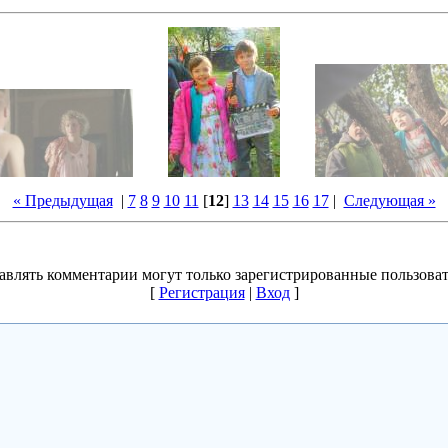
« Предыдущая
|
7
8
9
10
11
[
12
]
13
14
15
16
17
|
Следующая »
авлять комментарии могут только зарегистрированные пользоват
[
Регистрация
|
Вход
]