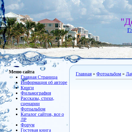
"Д
Г
Меню сайта
Главная
»
Фотоальбом
»
Ла
Главная Страница
Информация об авторе
Книги
Фильмография
Рассказы, стихи,
сценарии
Фотоальбом
Каталог сайтов, все о
ЛР
Форум
Гостевая книга