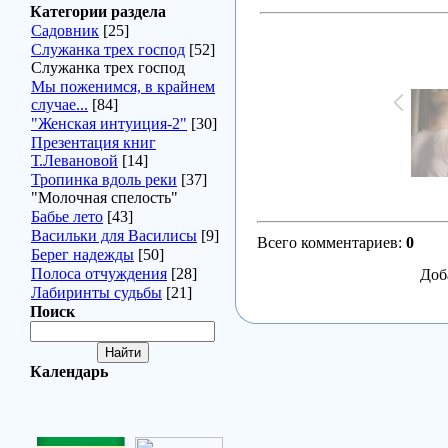
Категории раздела
Садовник
[25]
Служанка трех господ
[52]
Служанка трех господ
Мы поженимся, в крайнем
случае...
[84]
"Женская интуиция-2"
[30]
Презентация книг
Т.Левановой
[14]
Тропинка вдоль реки
[37]
"Молочная спелость"
Бабье лето
[43]
Васильки для Василисы
[9]
Всего комментариев
:
0
Берег надежды
[50]
Полоса отчуждения
[28]
Доб
Лабиринты судьбы
[21]
Поиск
Календарь