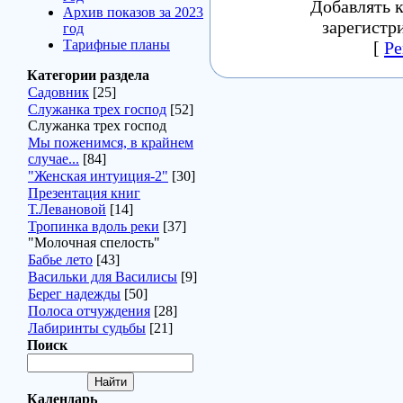
Добавлять 
Архив показов за 2023
зарегистр
год
Тарифные планы
[
Ре
Категории раздела
Садовник
[25]
Служанка трех господ
[52]
Служанка трех господ
Мы поженимся, в крайнем
случае...
[84]
"Женская интуиция-2"
[30]
Презентация книг
Т.Левановой
[14]
Тропинка вдоль реки
[37]
"Молочная спелость"
Бабье лето
[43]
Васильки для Василисы
[9]
Берег надежды
[50]
Полоса отчуждения
[28]
Лабиринты судьбы
[21]
Поиск
Календарь