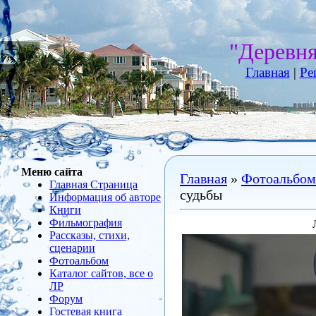
"Деревн
Главная
|
Ре
Меню сайта
Главная
»
Фотоальбом
Главная Страница
судьбы
Информация об авторе
Книги
Фильмография
Рассказы, стихи,
сценарии
Фотоальбом
Каталог сайтов, все о
ЛР
Форум
Гостевая книга