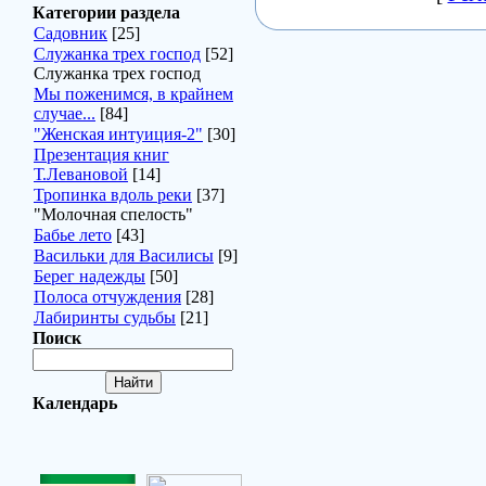
Категории раздела
Садовник
[25]
Служанка трех господ
[52]
Служанка трех господ
Мы поженимся, в крайнем
случае...
[84]
"Женская интуиция-2"
[30]
Презентация книг
Т.Левановой
[14]
Тропинка вдоль реки
[37]
"Молочная спелость"
Бабье лето
[43]
Васильки для Василисы
[9]
Берег надежды
[50]
Полоса отчуждения
[28]
Лабиринты судьбы
[21]
Поиск
Календарь