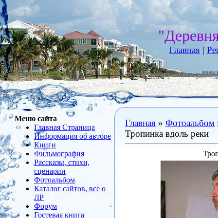
"Деревн
Главная
|
Ре
Меню сайта
Главная
»
Фотоальбом
Главная Страница
Тропинка вдоль реки
Информация об авторе
Книги
Фильмография
Троп
Рассказы, стихи,
сценарии
Фотоальбом
Каталог сайтов, все о
ЛР
Форум
Гостевая книга