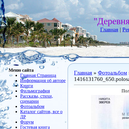
"Деревн
Главная
|
Ре
Меню сайта
Главная
»
Фотоальбом
Главная Страница
1416131760_650.polosa
Информация об авторе
Книги
Фильмография
Пол
Рассказы, стихи,
сценарии
Фотоальбом
Каталог сайтов, все о
ЛР
Форум
Гостевая книга