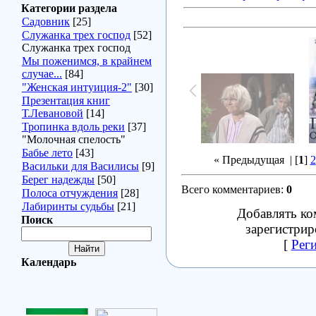
Категории раздела
Садовник
[25]
Служанка трех господ
[52]
Служанка трех господ
Мы поженимся, в крайнем
случае...
[84]
"Женская интуиция-2"
[30]
Презентация книг
Т.Левановой
[14]
Тропинка вдоль реки
[37]
"Молочная спелость"
Бабье лето
[43]
« Предыдущая
| [
1
]
2
Васильки для Василисы
[9]
Берег надежды
[50]
Всего комментариев
:
0
Полоса отчуждения
[28]
Лабиринты судьбы
[21]
Добавлять ко
Поиск
зарегистрир
[
Рег
Календарь