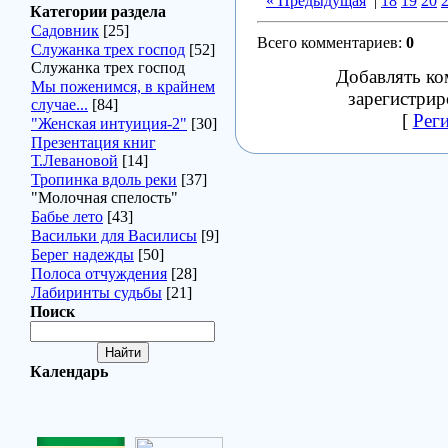
« Предыдущая
|
18
19
20
Категории раздела
Садовник
[25]
Всего комментариев
:
0
Служанка трех господ
[52]
Служанка трех господ
Добавлять ко
Мы поженимся, в крайнем
зарегистрир
случае...
[84]
[
Рег
"Женская интуиция-2"
[30]
Презентация книг
Т.Левановой
[14]
Тропинка вдоль реки
[37]
"Молочная спелость"
Бабье лето
[43]
Васильки для Василисы
[9]
Берег надежды
[50]
Полоса отчуждения
[28]
Лабиринты судьбы
[21]
Поиск
Календарь