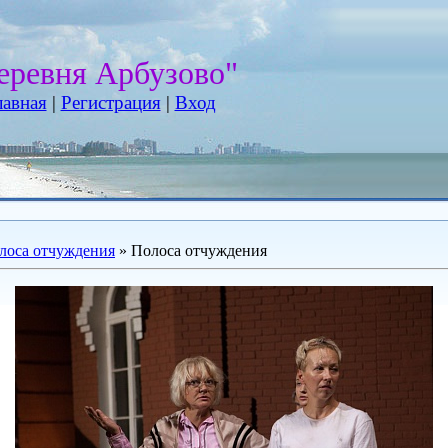
еревня Арбузово"
лавная
|
Регистрация
|
Вход
лоса отчуждения
» Полоса отчуждения