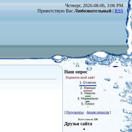
Четверг, 2026-08-06, 3:06 PM
Приветствую Вас
Любознательный
|
RSS
Наш опрос
Оцените мой сайт
1.
Отлично
2.
Хорошо
3.
Ужасно
4.
Нормально
5.
Плохо
[
Результаты
·
Архив опросов
]
Всего ответов:
176
Друзья сайта