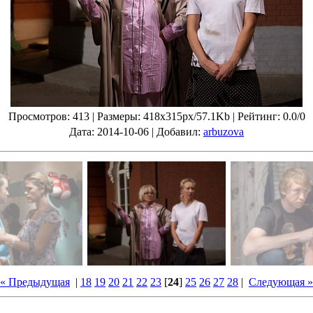
Просмотров
: 413 |
Размеры
: 418x315px/57.1Kb |
Рейтинг
: 0.0/0
Дата
: 2014-10-06 |
Добавил
:
arbuzova
« Предыдущая
|
18
19
20
21
22
23
[
24
]
25
26
27
28
|
Следующая »