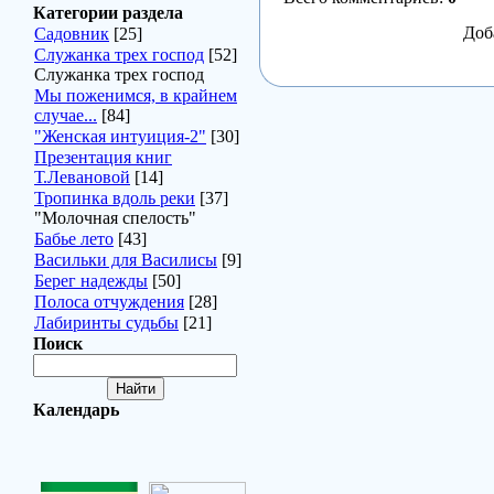
Категории раздела
Доб
Садовник
[25]
Служанка трех господ
[52]
Служанка трех господ
Мы поженимся, в крайнем
случае...
[84]
"Женская интуиция-2"
[30]
Презентация книг
Т.Левановой
[14]
Тропинка вдоль реки
[37]
"Молочная спелость"
Бабье лето
[43]
Васильки для Василисы
[9]
Берег надежды
[50]
Полоса отчуждения
[28]
Лабиринты судьбы
[21]
Поиск
Календарь