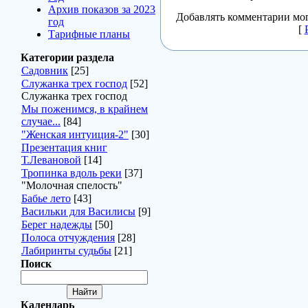
Архив показов за 2023
Добавлять комментарии мог
год
[
Тарифные планы
Категории раздела
Садовник
[25]
Служанка трех господ
[52]
Служанка трех господ
Мы поженимся, в крайнем
случае...
[84]
"Женская интуиция-2"
[30]
Презентация книг
Т.Левановой
[14]
Тропинка вдоль реки
[37]
"Молочная спелость"
Бабье лето
[43]
Васильки для Василисы
[9]
Берег надежды
[50]
Полоса отчуждения
[28]
Лабиринты судьбы
[21]
Поиск
Календарь