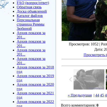
FAQ (вопрос/ответ)
Обратная связь
Доска объявлений
Каталог файлов
Персональная
страница Риммы
Зюбиной
Архив показов за
201...
Архив показов за
Просмотров
: 1052 |
Раз
201...
Дата
: 2
Архив показов за
201...
Просмотреть 
Архив показов за
201...
Архив показов за 2018
год
Архив показов за 2019
год
Архив показов за 2020
год
Архив показов за 2021
« Предыдущая
|
44
45
4
год
Архив показов за 2022
Всего комментариев
:
0
год