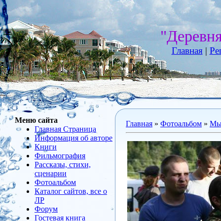
"Деревн
Главная
|
Ре
Меню сайта
Главная
»
Фотоальбом
»
Мы 
Главная Страница
Информация об авторе
Книги
Фильмография
Рассказы, стихи,
сценарии
Фотоальбом
Каталог сайтов, все о
ЛР
Форум
Гостевая книга