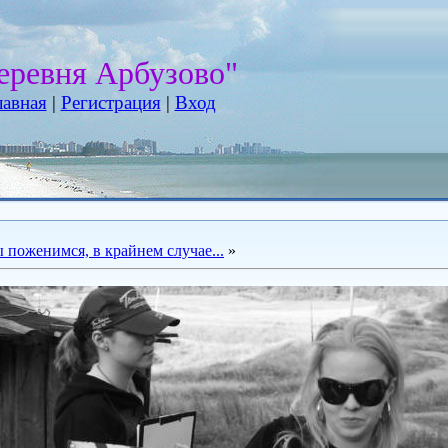
еревня Арбузово"
лавная
|
Регистрация
|
Вход
 поженимся, в крайнем случае...
»