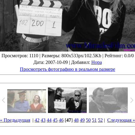
Просмотров
: 1110 |
Размеры
: 800x533px/102.5Kb |
Рейтинг
: 0.0/0
Дата
: 2007-10-09 |
Добавил
:
Нора
Просмотреть фотографию в реальном размере
« Предыдущая
|
42
43
44
45
46
[
47
]
48
49
50
51
52
|
Следующая »