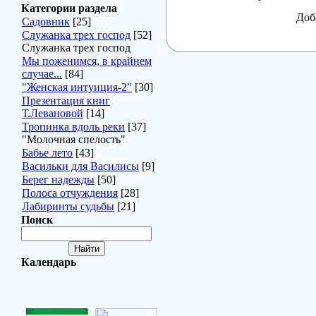
Категории раздела
Доб
Садовник
[25]
Служанка трех господ
[52]
Служанка трех господ
Мы поженимся, в крайнем
случае...
[84]
"Женская интуиция-2"
[30]
Презентация книг
Т.Левановой
[14]
Тропинка вдоль реки
[37]
"Молочная спелость"
Бабье лето
[43]
Васильки для Василисы
[9]
Берег надежды
[50]
Полоса отчуждения
[28]
Лабиринты судьбы
[21]
Поиск
Календарь