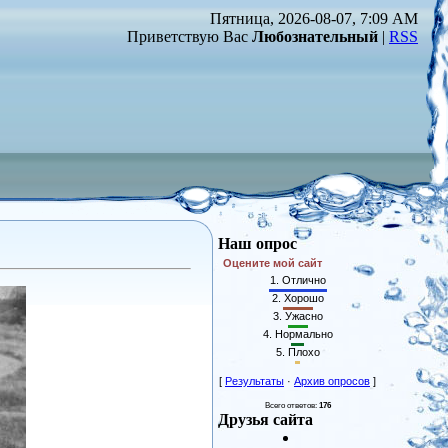
Пятница, 2026-08-07, 7:09 AM
Приветствую Вас
Любознательный
|
RSS
Наш опрос
Оцените мой сайт
1.
Отлично
2.
Хорошо
3.
Ужасно
4.
Нормально
5.
Плохо
[
Результаты
·
Архив опросов
]
Всего ответов:
176
Друзья сайта