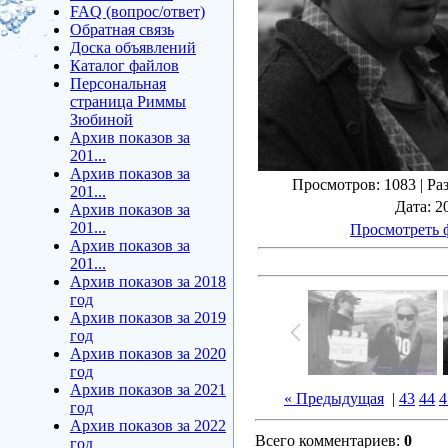
FAQ (вопрос/ответ)
Обратная связь
Доска объявлений
Каталог файлов
Персональная
страница Риммы
Зюбиной
Архив показов за
201...
Архив показов за
Просмотров
: 1083 |
Ра
201...
Дата
: 2
Архив показов за
201...
Просмотреть 
Архив показов за
201...
Архив показов за 2018
год
Архив показов за 2019
год
Архив показов за 2020
год
Архив показов за 2021
« Предыдущая
|
43
44
4
год
Архив показов за 2022
Всего комментариев
:
0
год