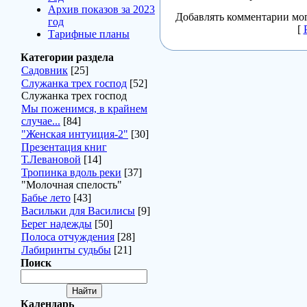
Архив показов за 2023
Добавлять комментарии мог
год
[
Тарифные планы
Категории раздела
Садовник
[25]
Служанка трех господ
[52]
Служанка трех господ
Мы поженимся, в крайнем
случае...
[84]
"Женская интуиция-2"
[30]
Презентация книг
Т.Левановой
[14]
Тропинка вдоль реки
[37]
"Молочная спелость"
Бабье лето
[43]
Васильки для Василисы
[9]
Берег надежды
[50]
Полоса отчуждения
[28]
Лабиринты судьбы
[21]
Поиск
Календарь