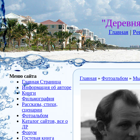
"Деревн
Главная
|
Ре
Меню сайта
Главная
»
Фотоальбом
»
Мы 
Главная Страница
Информация об авторе
Книги
Фильмография
Рассказы, стихи,
сценарии
Фотоальбом
Каталог сайтов, все о
ЛР
Форум
Гостевая книга