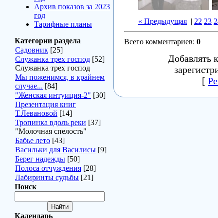
Архив показов за 2023
год
« Предыдущая
|
22
23
2
Тарифные планы
Категории раздела
Всего комментариев
:
0
Садовник
[25]
Добавлять 
Служанка трех господ
[52]
Служанка трех господ
зарегистр
Мы поженимся, в крайнем
[
Ре
случае...
[84]
"Женская интуиция-2"
[30]
Презентация книг
Т.Левановой
[14]
Тропинка вдоль реки
[37]
"Молочная спелость"
Бабье лето
[43]
Васильки для Василисы
[9]
Берег надежды
[50]
Полоса отчуждения
[28]
Лабиринты судьбы
[21]
Поиск
Календарь