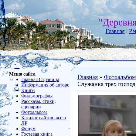
"Деревн
Главная
|
Ре
Меню сайта
Главная
»
Фотоальбом
Главная Страница
Служанка трех господ
Информация об авторе
Книги
Фильмография
Рассказы, стихи,
сценарии
Фотоальбом
Каталог сайтов, все о
ЛР
Форум
Гостевая книга