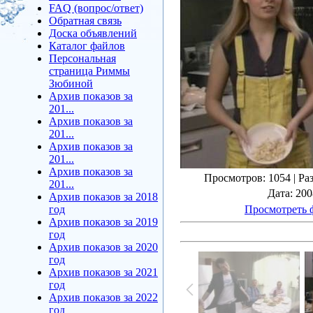
FAQ (вопрос/ответ)
Обратная связь
Доска объявлений
Каталог файлов
Персональная
страница Риммы
Зюбиной
Архив показов за
201...
Архив показов за
201...
Архив показов за
201...
Архив показов за
Просмотров
: 1054 |
Ра
201...
Дата
: 20
Архив показов за 2018
год
Просмотреть 
Архив показов за 2019
год
Архив показов за 2020
год
Архив показов за 2021
год
Архив показов за 2022
год