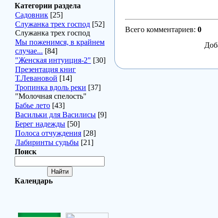
Категории раздела
Садовник
[25]
Служанка трех господ
[52]
Всего комментариев
:
0
Служанка трех господ
Мы поженимся, в крайнем
Доб
случае...
[84]
"Женская интуиция-2"
[30]
Презентация книг
Т.Левановой
[14]
Тропинка вдоль реки
[37]
"Молочная спелость"
Бабье лето
[43]
Васильки для Василисы
[9]
Берег надежды
[50]
Полоса отчуждения
[28]
Лабиринты судьбы
[21]
Поиск
Календарь