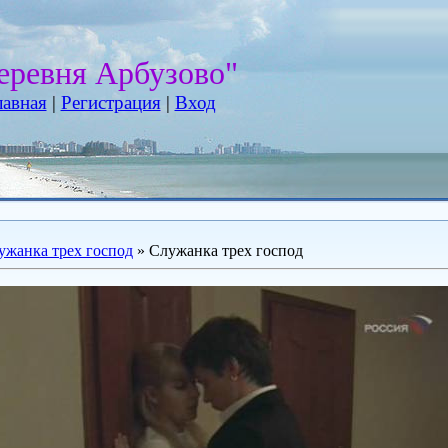
еревня Арбузово"
лавная
|
Регистрация
|
Вход
ужанка трех господ
» Служанка трех господ