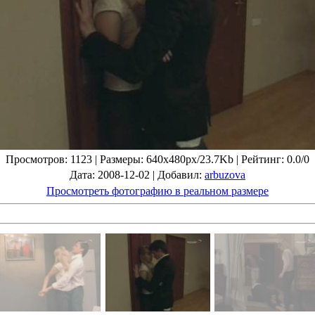
Просмотров
: 1123 |
Размеры
: 640x480px/23.7Kb |
Рейтинг
: 0.0/0
Дата
: 2008-12-02 |
Добавил
:
arbuzova
Просмотреть фотографию в реальном размере