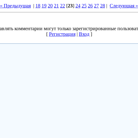
« Предыдущая
|
18
19
20
21
22
[
23
]
24
25
26
27
28
|
Следующая »
авлять комментарии могут только зарегистрированные пользоват
[
Регистрация
|
Вход
]