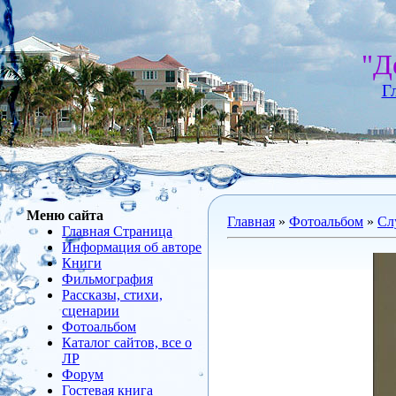
"Д
Г
Меню сайта
Главная
»
Фотоальбом
»
Сл
Главная Страница
Информация об авторе
Книги
Фильмография
Рассказы, стихи,
сценарии
Фотоальбом
Каталог сайтов, все о
ЛР
Форум
Гостевая книга