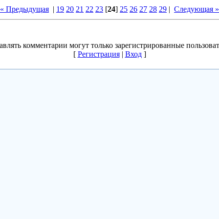
« Предыдущая
|
19
20
21
22
23
[
24
]
25
26
27
28
29
|
Следующая »
авлять комментарии могут только зарегистрированные пользоват
[
Регистрация
|
Вход
]