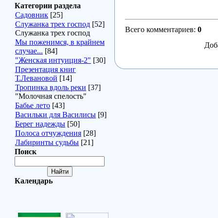
Категории раздела
Садовник
[25]
Служанка трех господ
[52]
Всего комментариев
:
0
Служанка трех господ
Мы поженимся, в крайнем
Доб
случае...
[84]
"Женская интуиция-2"
[30]
Презентация книг
Т.Левановой
[14]
Тропинка вдоль реки
[37]
"Молочная спелость"
Бабье лето
[43]
Васильки для Василисы
[9]
Берег надежды
[50]
Полоса отчуждения
[28]
Лабиринты судьбы
[21]
Поиск
Календарь