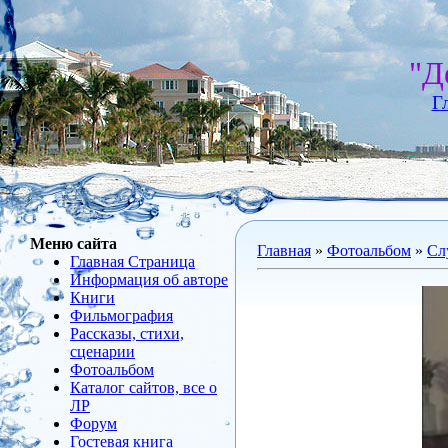
"Д
Г
Меню сайта
Главная
»
Фотоальбом
»
Сл
Главная Страница
Информация об авторе
Книги
Фильмография
Рассказы, стихи,
сценарии
Фотоальбом
Каталог сайтов, все о
ЛР
Форум
Гостевая книга