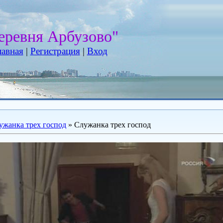
еревня Арбузово"
лавная
|
Регистрация
|
Вход
ужанка трех господ
» Служанка трех господ