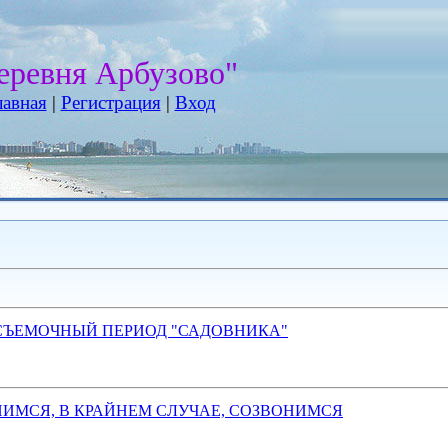
еревня Арбузово"
лавная
|
Регистрация
|
Вход
СЪЕМОЧНЫЙ ПЕРИОД "САДОВНИКА"
ИМСЯ, В КРАЙНЕМ СЛУЧАЕ, СОЗВОНИМСЯ