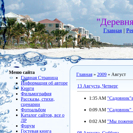
"Деревн
Главная
|
Ре
Меню сайта
Главная
»
2009
»
Август
Главная Страница
Информация об авторе
13 Августа, Четверг
Книги
Фильмография
1:35 AM
"Садовник"в
Рассказы, стихи,
сценарии
Фотоальбом
0:09 AM
"Садовник" 
Каталог сайтов, все о
ЛР
0:02 AM
"Мы пожени
Форум
Гостевая книга
08 Августа, Суббота