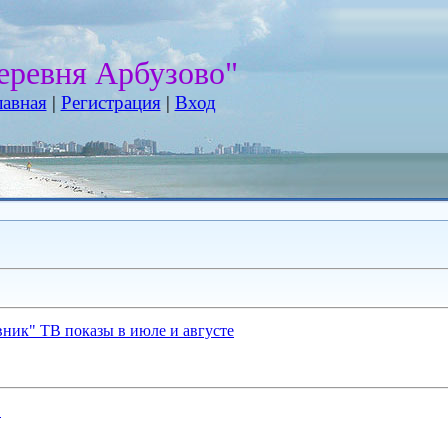
еревня Арбузово"
лавная
|
Регистрация
|
Вход
ник" ТВ показы в июле и августе
"