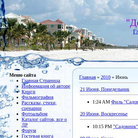
"Д
Г
Меню сайта
Главная
»
2010
»
Июнь
Главная Страница
Информация об авторе
21 Июня, Понедельник
Книги
Фильмография
1:24 AM
Филь "Садов
Рассказы, стихи,
сценарии
Фотоальбом
20 Июня, Воскресенье
Каталог сайтов, все о
ЛР
10:15 PM
"Садовник
Форум
Гостевая книга